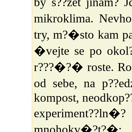
by s??zet jinam? 
mikroklima. Nevh
try, m?�sto kam pa
�vejte se po okol
r???�?� roste. Ros
od sebe, na p??e
kompost, neodkop??
experiment??
mnohokv�?t?�; t