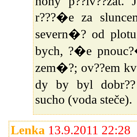
hony p??iv??zat. J
r???�e za slunce
severn�? od plotu
bych, ?�e pnouc?
zem�?; ov??em kva
dy by byl dobr??
sucho (voda steče).
Lenka
13.9.2011 22:28