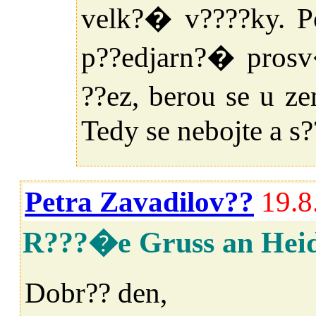
velk?� v????ky. 
p??edjarn?� pros
??ez, berou se u 
Tedy se nebojte a s?
Petra Zavadilov??
19.8
R???�e Gruss an Heid
Dobr?? den,