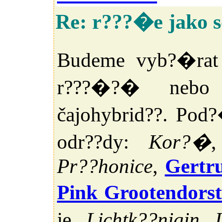
Re: r???�e jako 
Budeme vyb?�rat 
r???�?� nebo z
čajohybrid??. Pod
odr??dy:
Kor?�
Pr??honice
,
Gertru
Pink Grootendors
je
Lichtk??nigin 