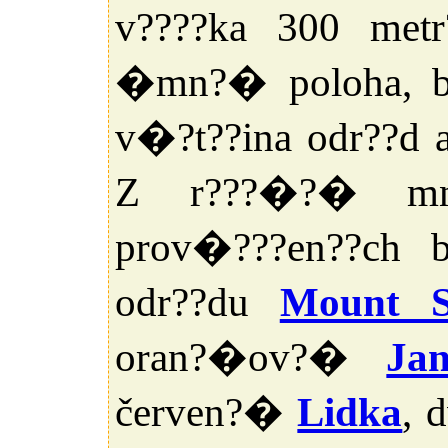
v????ka 300 met
�mn?� poloha, bu
v�?t??ina odr??d
Z r???�?� mno
prov�???en??ch 
odr??du
Mount S
oran?�ov?�
Jan
červen?�
Lidka
, 