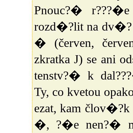
Pnouc?� r???�e
rozd�?lit na dv�? 
� (červen, červe
zkratka J) se ani
tenstv?� k dal??
Ty, co kvetou opak
ezat, kam člov�?k 
�, ?�e nen?� mo