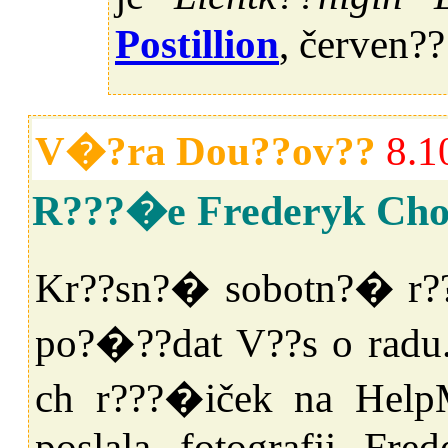
Postillion
, červen?
V�?ra Dou??ov??
8.1
R???�e Frederyk Cho
Kr??sn?� sobotn?� r??n
po?�??dat V??s o radu
ch r???�iček na Help
poslala fotografii Fre