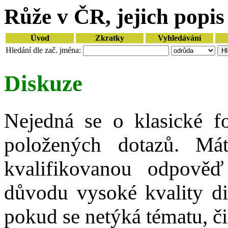
Růže v ČR, jejich popis 
Úvod
Zkratky
Vyhledávání
Hledání dle zač. jména:
Diskuze
Nejedná se o klasické f
položených dotazů. Mát
kvalifikovanou odpově
důvodu vysoké kvality d
pokud se netýká tématu, či