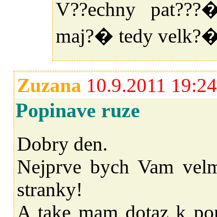
V??echny pat???�
maj?� tedy velk?
Zuzana
10.9.2011 19:24
Popinave ruze
Dobry den.
Nejprve bych Vam velm
stranky!
A take mam dotaz k po