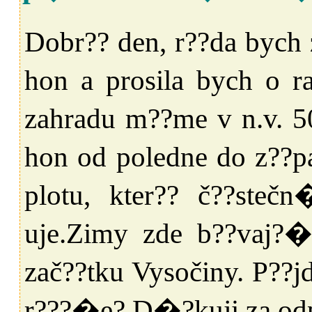
Dobr?? den, r??da bych 
hon a prosila bych o r
zahradu m??me v n.v. 
hon od poledne do z??p
plotu, kter?? č??steč
uje.Zimy zde b??vaj?
zač??tku Vysočiny. P??
r???�e? D�?kuji za o