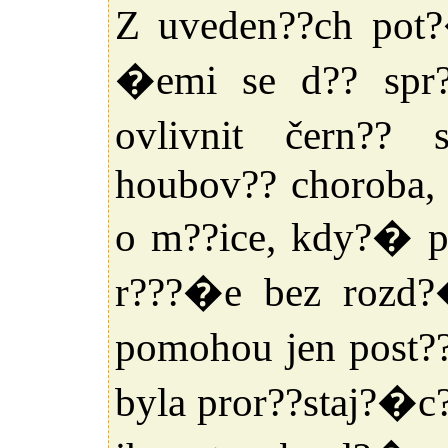
Z uveden??ch po
�emi se d?? spr
ovlivnit čern?? 
houbov?? choroba, 
o m??ice, kdy?� p?
r???�e bez rozd?
pomohou jen post??
byla pror??staj?�c