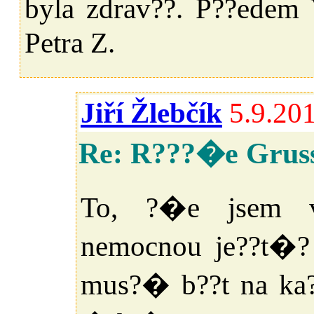
byla zdrav??. P??edem
Petra Z.
Jiří Žlebčík
5.9.20
Re: R???�e Gruss
To, ?�e jsem v?
nemocnou je??t�?
mus?� b??t na k