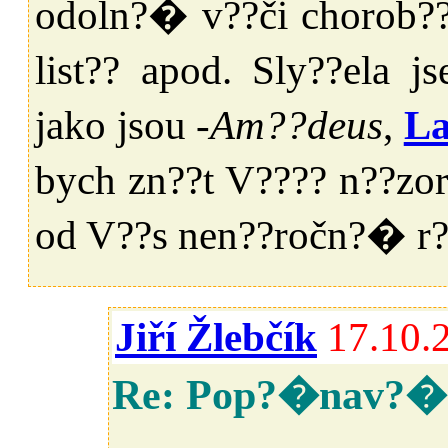
odoln?� v??či chorob??
list?? apod. Sly??ela
jako jsou -
Am??deus
,
L
bych zn??t V???? n??zo
od V??s nen??ročn?� r
Jiří Žlebčík
17.10.
Re: Pop?�nav?�