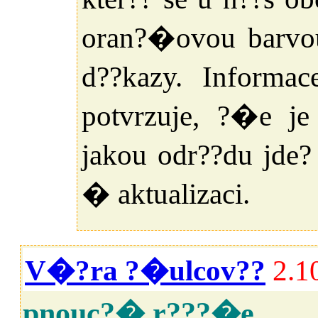
oran?�ovou barvou
d??kazy. Informa
potvrzuje, ?�e j
jakou odr??du jde
� aktualizaci.
V�?ra ?�ulcov??
2.1
pnouc?� r???�e