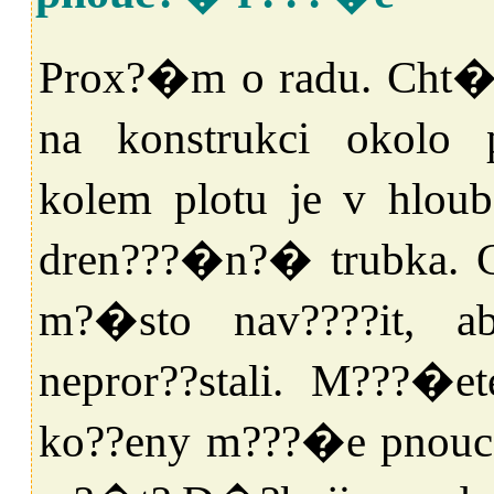
Prox?�m o radu. Cht�
na konstrukci okolo
kolem plotu je v hlo
dren???�n?� trubka. C
m?�sto nav????it, 
nepror??stali. M???�e
ko??eny m???�e pnouc