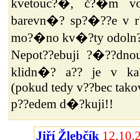
kvetouc?�, č?�m v
barevn�? sp?�??e v 
mo?�no kv�?ty odoln
Nepot??ebuji ?�??dnou
klidn�? a?? je v k
(pokud tedy v??bec takov
p??edem d�?kuji!!
Jiří Žlebčík
12.10.