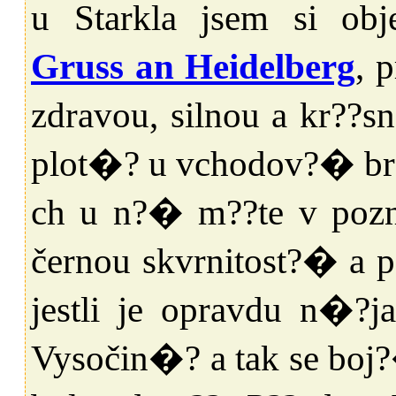
u Starkla jsem si ob
Gruss an Heidelberg
, 
zdravou, silnou a kr??
plot�? u vchodov?� bran
ch u n?� m??te v poz
černou skvrnitost?� a p
jestli je opravdu n�?
Vysočin�? a tak se boj?