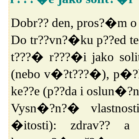
Dobr?? den, pros?�m o 
Do tr??vn?�ku p??ed te
t???� r???�i jako soli
(nebo v�?t???�), p�?k
ke??e (p??da i oslun�?n
Vysn�?n?� vlastnost
�itosti): zdrav?? a