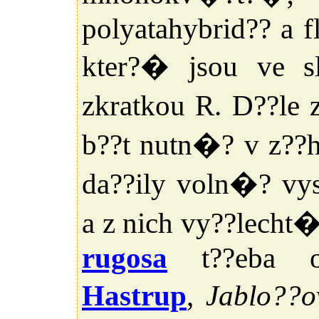
polyatahybrid?? a f
kter?� jsou ve s
zkratkou R. D??le
b??t nutn�? v z??
da??ily voln�? v
a z nich vy??lech
rugosa
t??eba 
Hastrup
,
Jablo??