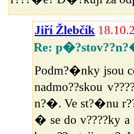
Jiří Žlebčík
18.10.
Re: p�?stov??n
Podm?�nky jsou ce
nadmo??skou v???
n?�. Ve st?�nu r??
� se do v????ky a