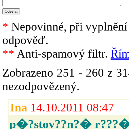
*
Nepovinné, při vyplnění 
odpověď.
**
Anti-spamový filtr.
Řím
Zobrazeno 251 - 260 z 31
nezodpovězený.
Ina
14.10.2011 08:47
p�?stov??n?� r???