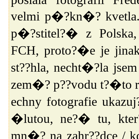
velmi p�?kn�? kvetla.
p�?stitel?� z Polsk
FCH, proto?�e je jinak
st??hla, necht�?la jsem
zem�? p??vodu t?�to r
echny fotografie ukaz
�lutou, ne?� tu, kte
mn�? na zahr??dce / k