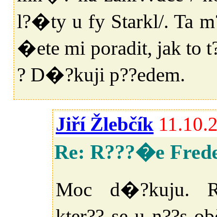
l?�ty u fy Starkl/. Ta 
�ete mi poradit, jak to
? D�?kuji p??edem.
Jiří Žlebčík
11.10.
Re: R???�e Fred
Moc d�?kuju.
kter?? se u n??s o