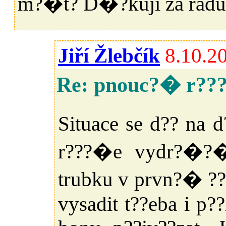
m?�t? D�?kuji za radu
Jiří Žlebčík
8.10.2
Re: pnouc?� r??
Situace se d?? na 
r???�e vydr?�?�
trubku v prvn?� ?
vysadit t??eba i p?