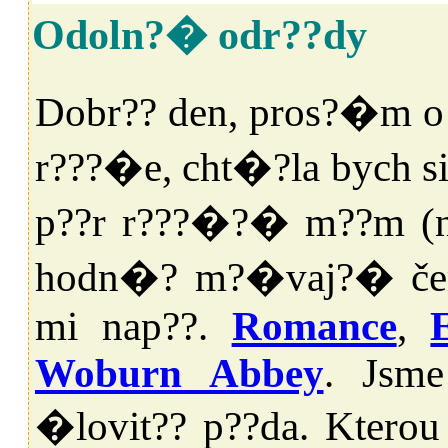
Odoln?� odr??dy
Dobr?? den, pros?�m 
r???�e, cht�?la bych s
p??r r???�?� m??m (
hodn�? m?�vaj?� čer
mi nap??.
Romance
,
Woburn Abbey
. Jsme
�lovit?? p??da. Kterou