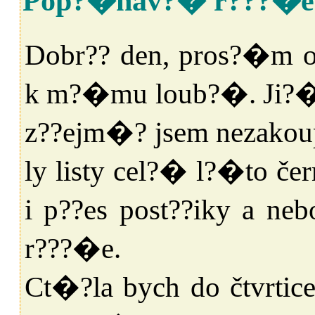
Pop?�nav?� r???�e
Dobr?? den, pros?�m o 
k m?�mu loub?�. Ji?� 
z??ejm�? jsem nezakou
ly listy cel?� l?�to č
i p??es post??iky a ne
r???�e.
Ct�?la bych do čtvrti