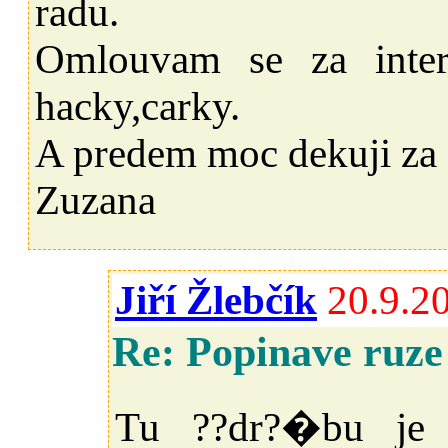
radu.
Omlouvam se za inter
hacky,carky.
A predem moc dekuji za
Zuzana
Jiří Žlebčík
20.9.2
Re: Popinave ruze
Tu ??dr?�bu je t