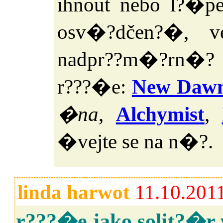
ihnout nebo l?�p
osv�?dčen?�, v
nadpr??m�?rn�? v
r???�e:
New Daw
�na
,
Alchymist
,
�vejte se na n�?.
linda harwot
11.10.201
r???�e jako solit?�r