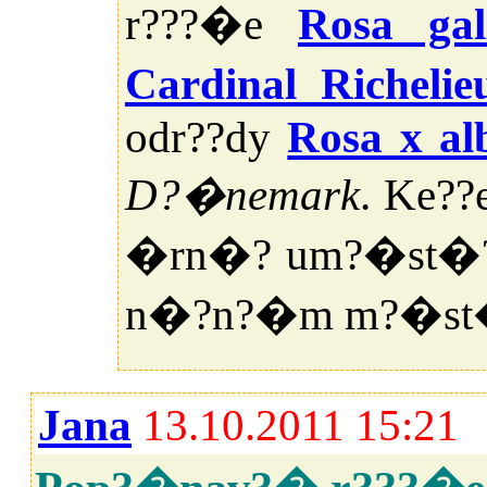
r???�e
Rosa gall
Cardinal Richelie
odr??dy
Rosa x al
D?�nemark
. Ke??
�rn�? um?�st�?n
n�?n?�m m?�st�
Jana
13.10.2011 15:21