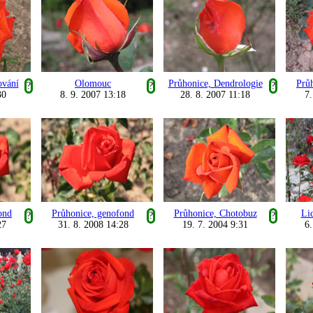
ování
Olomouc
Průhonice, Dendrologie
Prů
?
?
?
30
8. 9. 2007 13:18
28. 8. 2007 11:18
7.
ond
Průhonice, genofond
Průhonice, Chotobuz
Lid
?
?
?
27
31. 8. 2008 14:28
19. 7. 2004 9:31
6.