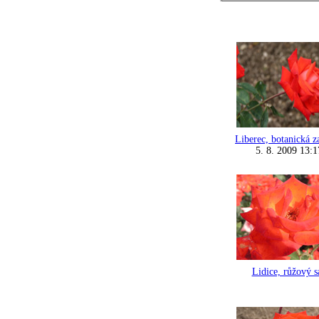
Liberec, botanická z
5. 8. 2009 13:1
Lidice, růžový s