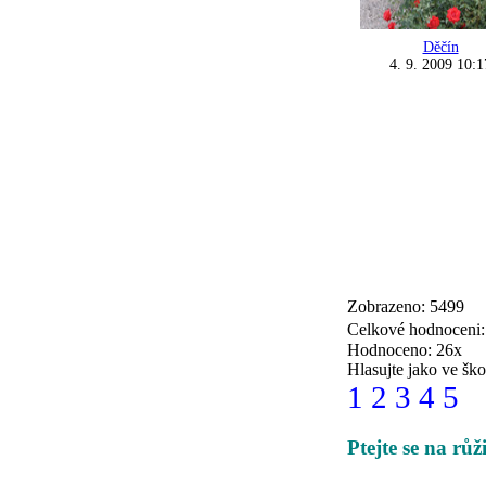
Děčín
4. 9. 2009 10:1
Zobrazeno: 5499
Celkové hodnoceni
Hodnoceno: 26x
Hlasujte jako ve ško
1
2
3
4
5
Ptejte se na růž