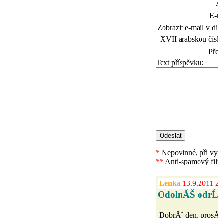
E-
Zobrazit e-mail v di
XVII arabskou čísl
Př
Text příspěvku:
*
Nepovinné, při vyp
**
Anti-spamový fil
Lenka
13.9.2011 
OdolnĂŠ odr
DobrĂ˝ den, prosĂ