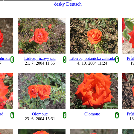
česky
Deutsch
ahrada
Lidice, růžový sad
Liberec, botanická zahrada
Prů
?
?
?
7
21. 7. 2004 11:56
4. 10. 2004 11:24
19
ad
Olomouc
Olomouc
Prů
?
?
?
23. 6. 2004 15:31
13