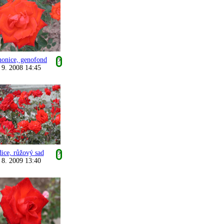
honice, genofond
?
 9. 2008 14:45
ice, růžový sad
?
 8. 2009 13:40