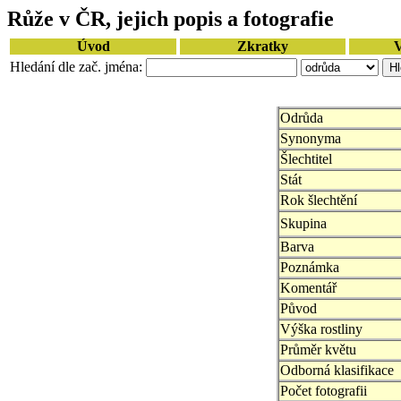
Růže v ČR, jejich popis a fotografie
Úvod
Zkratky
V
Hledání dle zač. jména:
Odrůda
Synonyma
Šlechtitel
Stát
Rok šlechtění
Skupina
Barva
Poznámka
Komentář
Původ
Výška rostliny
Průměr květu
Odborná klasifikace
Počet fotografii