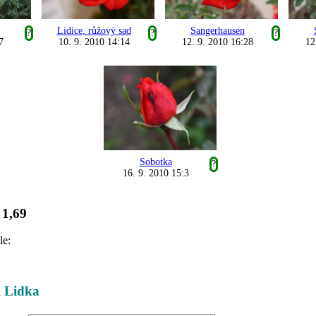
Lidice, růžový sad
Sangerhausen
?
?
?
7
10. 9. 2010 14:14
12. 9. 2010 16:28
12
Sobotka
?
16. 9. 2010 15:3
1,69
:
le:
i Lidka