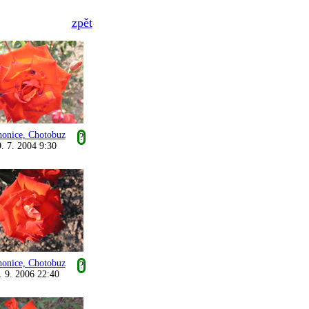
zpět
honice, Chotobuz
?
. 7. 2004 9:30
honice, Chotobuz
?
. 9. 2006 22:40