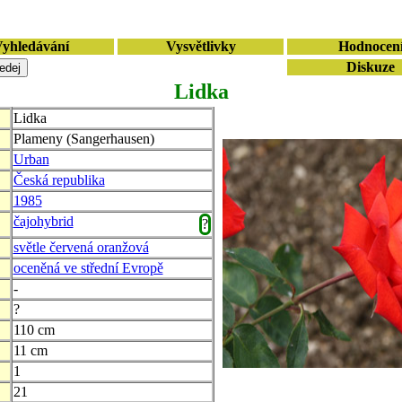
yhledávání
Vysvětlivky
Hodnocen
Diskuze
Lidka
Lidka
Plameny (Sangerhausen)
Urban
Česká republika
1985
čajohybrid
?
světle červená oranžová
oceněná ve střední Evropě
-
?
110 cm
11 cm
1
21