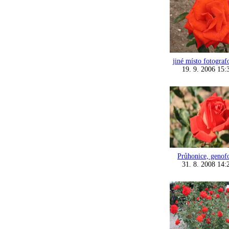
jiné místo fotograf
19. 9. 2006 15:
Průhonice, genof
31. 8. 2008 14: