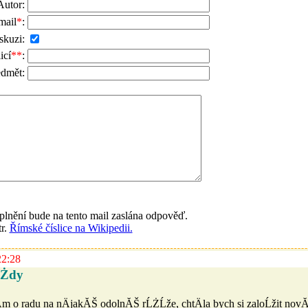
Autor:
mail
*
:
skuzi:
icí
**
:
edmět:
lnění bude na tento mail zaslána odpověď.
tr.
Římské číslice na Wikipedii.
22:28
ĹŻdy
­m o radu na nÄjakĂŠ odolnĂŠ rĹŻĹže, chtÄla bych si zaloĹžit no