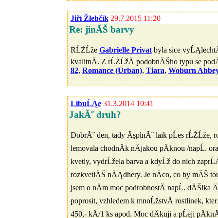
Jiří Žlebčík
29.7.2015 11:20
Re: jinĂŠ barvy
RĹŻĹže
Gabrielle Privat
byla sice vyĹĄlechtÄ
kvalitnĂ­. Z rĹŻĹžĂ­ podobnĂŠho typu se podĂ
82
,
Romance (Urban)
,
Tiara
,
Woburn Abbe
LibuĹĄe
31.3.2014 10:41
JakĂ˝ druh?
DobrĂ˝ den, tady ĂşplnĂ˝ laik pĹes rĹŻĹže,
lemovala chodnĂ­k nÄjakou pÄknou /napĹ. 
kvetly, vydrĹžela barva a kdyĹž do nich zap
rozkvetlĂŠ nĂĄdhery. Je nÄco, co by mĂŠ touh
jsem o nÄm moc podrobnostĂ­ napĹ. dĂŠlka Äi 
poprosit, vzhledem k mnoĹžstvĂ­ rostlinek, k
450,- kÄ/1 ks apod. Moc dÄkuji a pĹeji pÄ