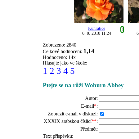
Kunratice
?
6. 9. 2010 11:24
6
Zobrazeno: 2840
1,14
Celkové hodnoceni:
Hodnoceno: 14x
Hlasujte jako ve škole:
1
2
3
4
5
Ptejte se na růži Woburn Abbey
Autor:
E-mail
*
:
Zobrazit e-mail v diskuzi:
XXXIX arabskou číslicí
**
:
Předmět:
Text příspěvku: