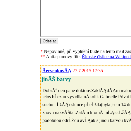
*
Nepovinné, při vyplnění bude na tento mail za
**
Anti-spamový filtr.
Římské číslice na Wikipedi
ÄervenkovĂĄ
27.7.2015 17:35
jinĂŠ barvy
DobrĂ˝ den pane doktore.ZaklĂĄdĂĄm malou 
letos bĹeznu vysadila nÄkolik Gabrielle Priva
sucho i ĹžĂĄr slunce pĹeĹžila(byla jsem 14 
znovu nakvĂŠtat.ZatĂ­m kromÄ mĹĄic-ĹžĂĄdnĂ
podobnou odrĹŻdu avĹĄak s jinou barvou kvÄ