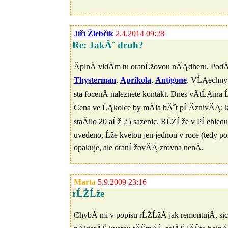
Jiří Žlebčík
2.4.2014 09:28
Re: JakĂ˝ druh?
ĂplnÄ vidĂ­m tu oranĹžovou nĂĄdheru. PodĂ
Thysterman
,
Aprikola
,
Antigone
. VĹĄechny 
sta focenĂ­ naleznete kontakt. Dnes vÄtĹĄina
Cena ve ĹĄkolce by mÄla bĂ˝t pĹĂ­znivĂĄ; 
staÄilo 20 aĹž 25 sazenic. RĹŻĹže v PĹehled
uvedeno, Ĺže kvetou jen jednou v roce (tedy
opakuje, ale oranĹžovĂĄ zrovna nenĂ­.
Marta
5.9.2009 23:16
rĹŻĹže
ChybĂ­ mi v popisu rĹŻĹžĂ­ jak remontujĂ­, sice