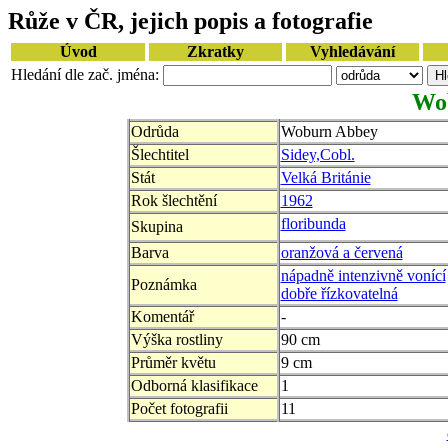
Růže v ČR, jejich popis a fotografie
Úvod
Zkratky
Vyhledávání
Hledání dle zač. jména:
Wo
Odrůda
Woburn Abbey
Šlechtitel
Sidey,Cobl.
Stát
Velká Británie
Rok šlechtění
1962
floribunda
Skupina
Barva
oranžová a červená
nápadně intenzivně vonící
Poznámka
dobře řízkovatelná
Komentář
-
Výška rostliny
90 cm
Průměr květu
9 cm
Odborná klasifikace
1
Počet fotografii
11