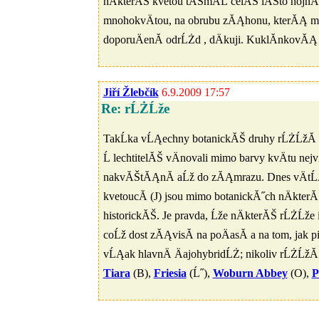
nÄkterĂŠ kvetou tĂŠmÄĹ celĂŠ lĂŠto hojnÄ, 
mnohokvÄtou, na obrubu zĂĄhonu, kterĂĄ mi 
doporuÄenĂ­ odrĹŻd , dÄkuji. KuklĂ­nkovĂĄ
Jiří Žlebčík
6.9.2009 17:57
Re: rĹŻĹže
TakĹka vĹĄechny botanickĂŠ druhy rĹŻĹžĂ­ k
Ĺ lechtitelĂŠ vÄnovali mimo barvy kvÄtu ne
nakvĂŠtĂĄnĂ­ aĹž do zĂĄmrazu. Dnes vÄtĹĄin
kvetoucĂ­ (J) jsou mimo botanickĂ˝ch nÄkte
historickĂŠ. Je pravda, Ĺže nÄkterĂŠ rĹŻĹže 
coĹž dost zĂĄvisĂ­ na poÄasĂ­ a na tom, jak pi
vĹĄak hlavnÄ ÄajohybridĹŻ; nikoliv rĹŻĹžĂ
Tiara
(B),
Friesia
(Ĺ˝),
Woburn Abbey
(O),
P