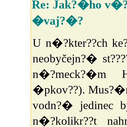
Re: Jak?�ho v�?
�vaj?�?
U n�?kter??ch ke?
neobyčejn?� st???
n�?meck?�m Hi
�pkov??). Mus?�m
vodn?� jedinec 
n�?kolikr??t nah