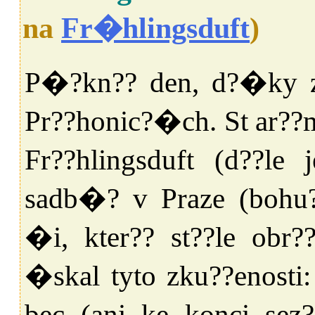
na
Fr�hlingsduft
)
P�?kn?? den, d?�ky z
Pr??honic?�ch. St ar??m
Fr??hlingsduft (d??l
sadb�? v Praze (boh
�i, kter?? st??le obr
�skal tyto zku??enost
bec (ani ke konci se