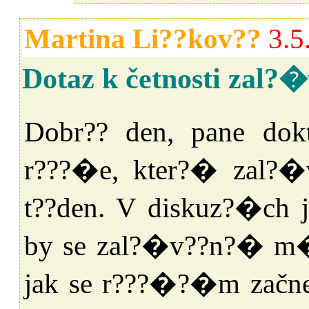
Martina Li??kov??
3.5
Dotaz k četnosti zal
Dobr?? den, pane dok
r???�e, kter?� zal?
t??den. V diskuz?�ch j
by se zal?�v??n?� m�
jak se r???�?�m začne 