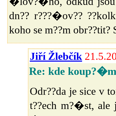
�lov?�ho, odkud jsou f
dn?? r???�ov?? ??kol
koho se m??m obr??tit? 
Jiří Žlebčík
21.5.2
Re: kde koup?�
Odr??da je sice v 
t??ech m?�st, ale