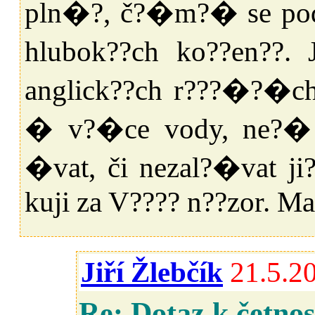
pln�?, č?�m?� se pod
hlubok??ch ko??en??.
anglick??ch r???�?�c
� v?�ce vody, ne?� j
�vat, či nezal?�vat 
kuji za V???? n??zor. Ma
Jiří Žlebčík
21.5.2
Re: Dotaz k četn