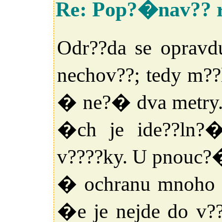
Re: Pop?�nav?? 
Odr??da se oprav
nechov??; tedy m??
� ne?� dva metry
�ch je ide??ln?
v????ky. U pnouc?
� ochranu mnoho 
�e je nejde do v??