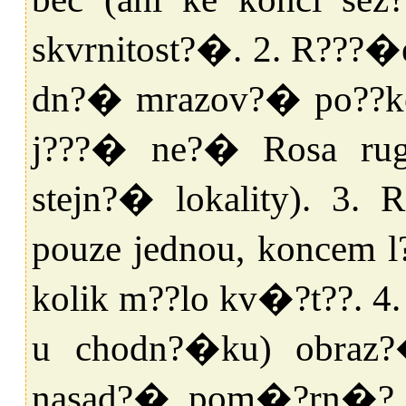
skvrnitost?�. 2. R???
dn?� mrazov?� po??k
j???� ne?� Rosa rug
stejn?� lokality). 3.
pouze jednou, koncem 
kolik m??lo kv�?t??. 4.
u chodn?�ku) obraz?
nasad?� pom�?rn�? b