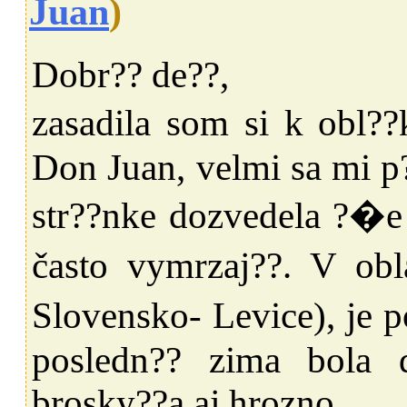
Juan
)
Dobr?? de??,
zasadila som si k ob
Don Juan, velmi sa mi p??
str??nke dozvedela ?�e
často vymrzaj??. V ob
Slovensko- Levice), je 
posledn?? zima bola 
brosky??a aj hrozno.