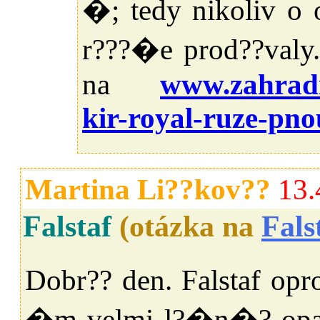
�; tedy nikoliv o 
r???�e prod??valy.
na
www.zahradni
kir-royal-ruze-pno
Martina Li??kov??
13.
Falstaf
(otázka na
Fals
Dobr?? den. Falstaf opr
�m velmi l?�n�? opa