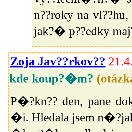
n??roky na vl??hu,
jak?� p??edky ma
Zoja Jav??rkov??
21.4
kde koup?�m?
(otázk
P�?kn?? den, pane dokt
�i. Hledala jsem n�?ja