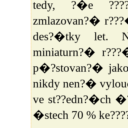
tedy, ?�e ???
zmlazovan?� r??
des?�tky let. 
miniaturn?� r???
p�?stovan?� jako 
nikdy nen?� vylou
ve st??edn?�ch �
�stech 70 % ke???