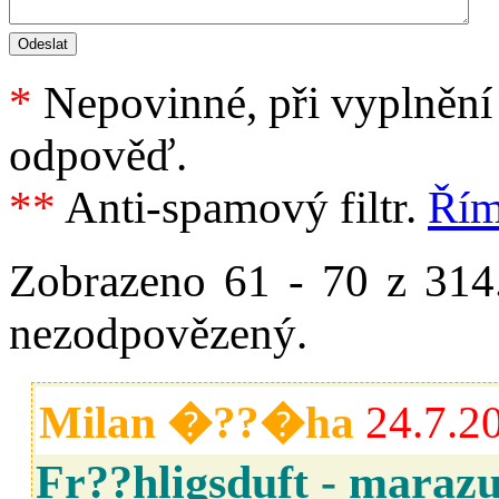
*
Nepovinné, při vyplnění 
odpověď.
**
Anti-spamový filtr.
Řím
Zobrazeno 61 - 70 z 314
nezodpovězený.
Milan �??�ha
24.7.2
Fr??hligsduft - maraz