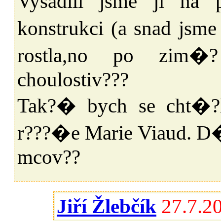
Vysadili jsme ji na
konstrukci (a snad jsm
rostla,no po zim�
choulostiv???
Tak?� bych se cht�?l
r???�e Marie Viaud. 
mcov??
Jiří Žlebčík
27.7.2