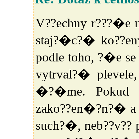
V??echny r???�e m
staj?�c?� ko??en
podle toho, ?�e s
vytrval?� plevel
�?�me. Pokud j
zako??en�?n?� a
such?�, neb??v?? p