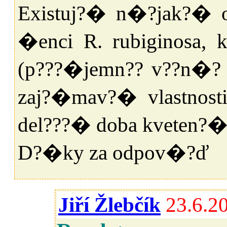
Existuj?� n�?jak?� 
�enci R. rubiginosa,
(p???�jemn?? v??n�? p
zaj?�mav?� vlastnosti
del???� doba kveten?�
D?�ky za odpov�?ď
Jiří Žlebčík
23.6.2