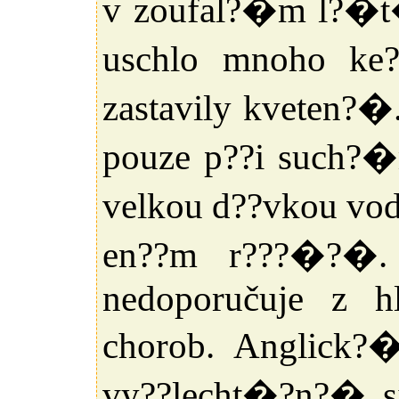
v zoufal?�m l?�t
uschlo mnoho ke?
zastavily kveten?�
pouze p??i such?�
velkou d??vkou vod
en??m r???�?�.
nedoporučuje z h
chorob. Anglick?
vy??lecht�?n?� 