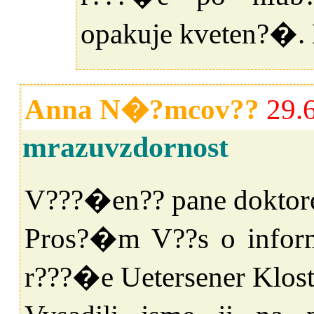
opakuje kveten?�.
Anna N�?mcov??
29.
mrazuvzdornost
V???�en?? pane doktor
Pros?�m V??s o inform
r???�e Uetersener Klost