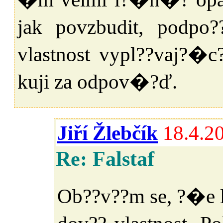
jak povzbudit, podpo?
vlastnost vypl??vaj?
kuji za odpov�?ď.
Jiří Žlebčík
18.4.2
Re: Falstaf
Ob??v??m se, ?�e l