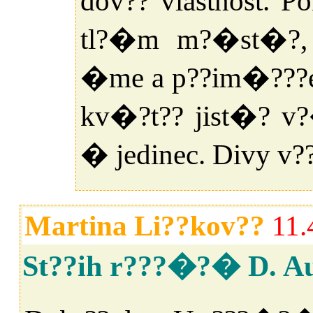
dov?? vlastnost. 
tl?�m m?�st�?, 
�me a p??im�???
kv�?t?? jist�? v
� jedinec. Divy v??a
Martina Li??kov??
11.
St??ih r???�?� D. Au