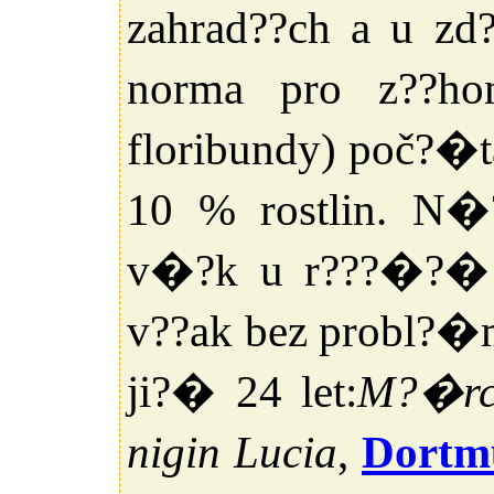
zahrad??ch a u zd
norma pro z??h
floribundy) poč?�t
10 % rostlin. N�
v�?k u r???�?� 
v??ak bez probl?�
ji?� 24 let:
M?�rc
nigin Lucia
,
Dortm