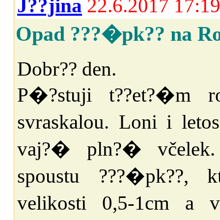
J??jina
22.6.2017 17:1
Opad ???�pk?? na Ro
Dobr?? den.
P�?stuji t??et?�m r
svraskalou. Loni i let
vaj?� pln?� včelek
spoustu ???�pk??, k
velikosti 0,5-1cm a 