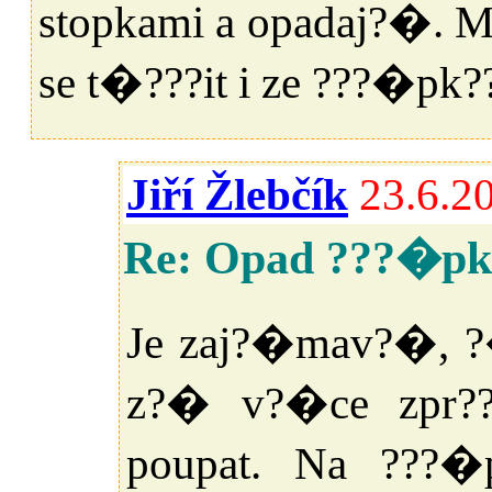
stopkami a opadaj?�. Mo
se t�???it i ze ???�pk?
Jiří Žlebčík
23.6.2
Re: Opad ???�pk?
Je zaj?�mav?�, ?�
z?� v?�ce zpr??
poupat. Na ???�