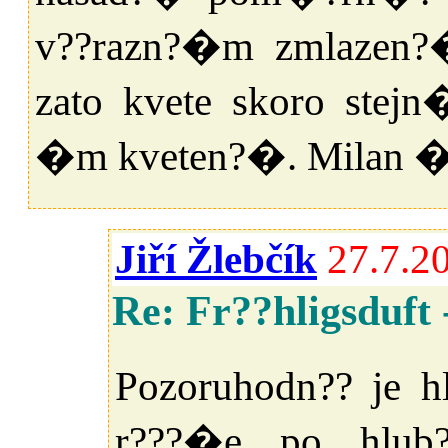
v??razn?�m zmlazen?
zato kvete skoro stej
�m kveten?�. Milan 
Jiří Žlebčík
27.7.2
Re: Fr??hligsduft
Pozoruhodn?? je h
r???�e po hlub