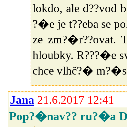
lokdo, ale d??vod 
?�e je t??eba se p
ze zm?�r??ovat. T
hloubky. R???�e svr
chce vlhč?� m?�st
Jana
21.6.2017 12:41
Pop?�nav?? ru?�a D