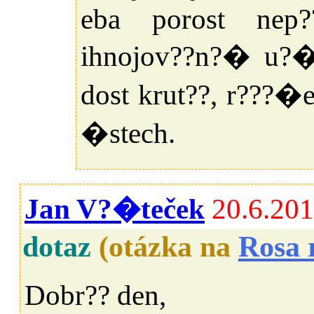
eba porost nep??
ihnojov??n?� u?�
dost krut??, r???�
�stech.
Jan V?�teček
20.6.201
dotaz
(otázka na
Rosa 
Dobr?? den,