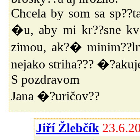
Chcela by som sa sp??ta?
�u, aby mi kr??sne kvi
zimou, ak?� minim??lne
nejako striha??? �?aku
S pozdravom
Jana �?uričov??
Jiří Žlebčík
23.6.2