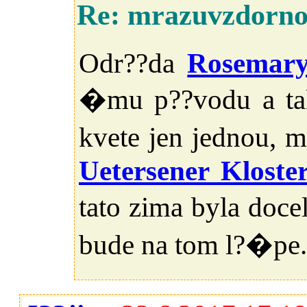
Re: mrazuvzdorno
Odr??da
Rosemary
�mu p??vodu a ta
kvete jen jednou, 
Uetersener Kloste
tato zima byla doce
bude na tom l?�pe.