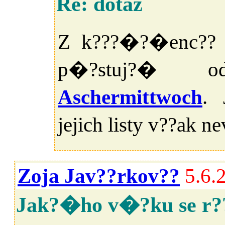
Re: dotaz
Z k???�?�enc?? s
p�?stuj?� 
Aschermittwoch
. 
jejich listy v??ak 
Zoja Jav??rkov??
5.6.
Jak?�ho v�?ku se r