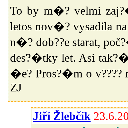
To by m�? velmi zaj?�
letos nov�? vysadila n
n�? dob??e starat, po
des?�tky let. Asi tak
�e? Pros?�m o v???? n
ZJ
Jiří Žlebčík
23.6.2