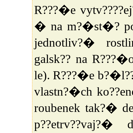
R???�e vytv????e
� na m?�st�? poz
jednotliv?� rostl
galsk?? na R???�
le). R???�e b?�l?
vlastn?�ch ko??en
roubenek tak?� de
p??etrv??vaj?� 