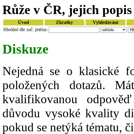
Růže v ČR, jejich popis 
Úvod
Zkratky
Vyhledávání
Hledání dle zač. jména:
Diskuze
Nejedná se o klasické f
položených dotazů. Mát
kvalifikovanou odpově
důvodu vysoké kvality d
pokud se netýká tématu, či