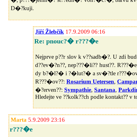
D�?kuji.
Jiří Žlebčík
17.9.2009 06:16
Re: pnouc?� r???�e
Nejprve p??r slov k v??sadb�?. U zdi budo
d??ev�?n??, nep???�li?? hust??. R???�
dy b?�l?� i ?�lut?� a sv�?tle r???�ov?
R???�ov??:
Rosarium Uetersen
,
Campan
�?erven??:
Sympathie
,
Santana
,
Parkdi
Hledejte ve ??kolk??ch podle kontakt?? v
Marta
5.9.2009 23:16
r???�e