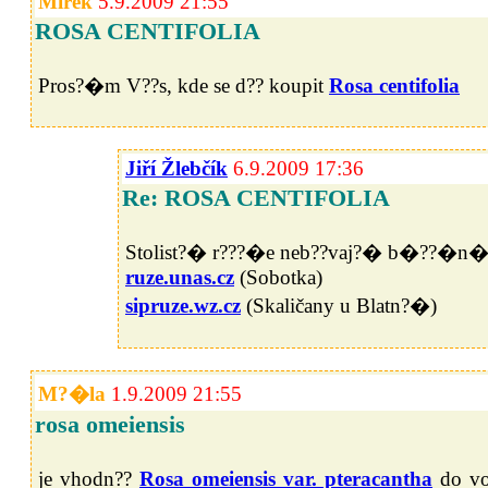
Mirek
5.9.2009 21:55
ROSA CENTIFOLIA
Pros?�m V??s, kde se d?? koupit
Rosa centifolia
Jiří Žlebčík
6.9.2009 17:36
Re: ROSA CENTIFOLIA
Stolist?� r???�e neb??vaj?� b�??�n�?
ruze.unas.cz
(Sobotka)
sipruze.wz.cz
(Skaličany u Blatn?�)
M?�la
1.9.2009 21:55
rosa omeiensis
je vhodn??
Rosa omeiensis var. pteracantha
do vo