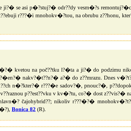
ce ji?� se asi p�?stuj?� odr??dy vesm�?s remontuj?
??ebuji r???�i mnohokv�?tou, na obrubu z??honu, kt
?�?� kvetou na poč??tku l?�ta a ji?� do podzimu nik
u?�en?� nakv?�t??n?� a?� do z??mrazu. Dnes v�?t??i
ck??ch n�?kter?� r???�e sadov?�, pnouc?�, p??dopok
??raznou p??est??vku v kv�?tu, co?� dost z??vis?� na 
 hlavn�? čajohybrid??; nikoliv r???�?� mnohokv�?t
�?),
Bonica 82
(R).