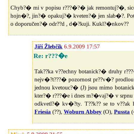
Chyb?� mi v popisu r???�?� jak remontuj?�, si
hojn�?, jin?� opakuj?� kveten?� jen slab�?. Pot
o doporučen?� odr??d , d�?kuji. Kukl?�nkov??
Jiří Žlebčík
6.9.2009 17:57
Re: r???�e
Tak??ka v??echny botanick?� druhy r??
nejv�?t???� pozornost pr??v�? prodlo
jednou kvetouc?� (J) jsou mimo botani
kter?� r???�e i dnes m?�vaj?� v srpnu v
odkvetl?� kv�?ty. T??k?? se to v??ak
Friesia
(??),
Woburn Abbey
(O),
Pussta
(