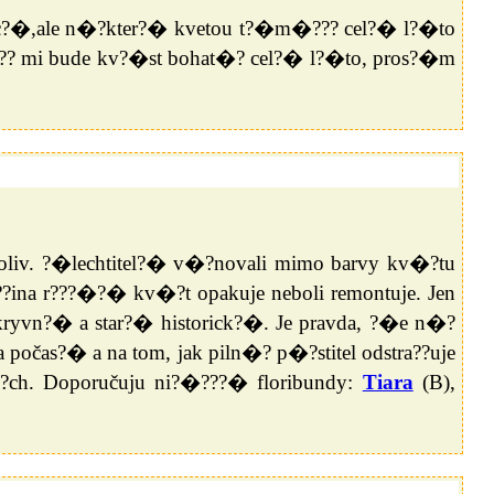
�c?�,ale n�?kter?� kvetou t?�m�??? cel?� l?�to
er?? mi bude kv?�st bohat�? cel?� l?�to, pros?�m
oliv. ?�lechtitel?� v�?novali mimo barvy kv�?tu
na r???�?� kv�?t opakuje neboli remontuje. Jen
ryvn?� a star?� historick?�. Je pravda, ?�e n�?
počas?� a na tom, jak piln�? p�?stitel odstra??uje
??ch. Doporučuju ni?�???� floribundy:
Tiara
(B),