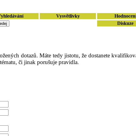
yhledávání
Vysvětlivky
Hodnocen
Diskuze
ložených dotazů. Máte tedy jistotu, že dostanete kvalif
ématu, či jinak porušuje pravidla.