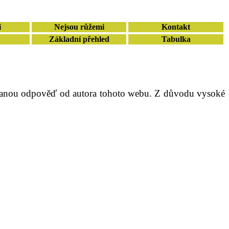
í
Nejsou růžemi
Kontakt
Základní přehled
Tabulka
ikovanou odpověď od autora tohoto webu. Z důvodu vysoké