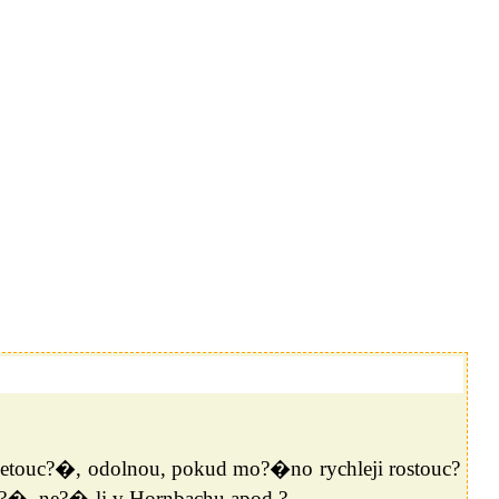
touc?�, odolnou, pokud mo?�no rychleji rostouc?
�, ne?�-li v Hornbachu apod.?