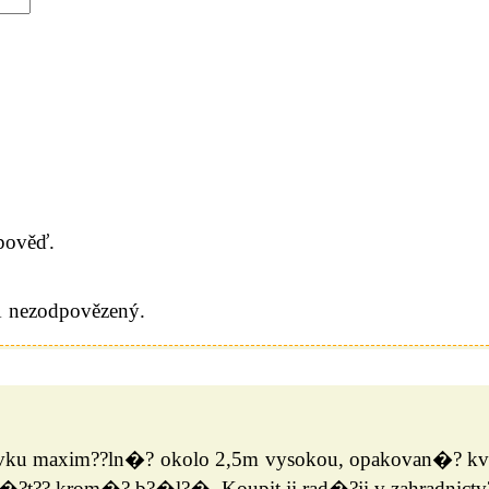
dpověď.
 1 nezodpovězený.
avku maxim??ln�? okolo 2,5m vysokou, opakovan�? kve
?? krom�? b?�l?�. Koupit ji rad�?ji v zahradnictv?