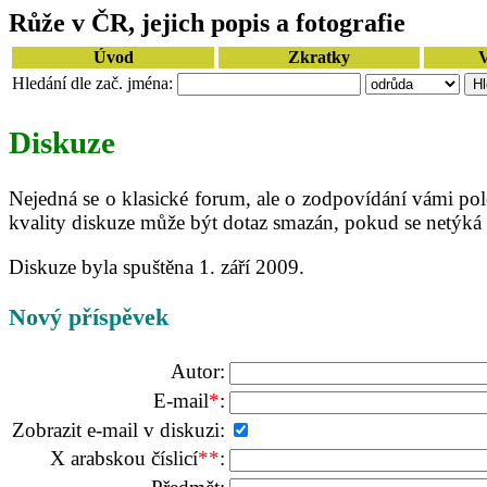
Růže v ČR, jejich popis a fotografie
Úvod
Zkratky
V
Hledání dle zač. jména:
Diskuze
Nejedná se o klasické forum, ale o zodpovídání vámi po
kvality diskuze může být dotaz smazán, pokud se netýká t
Diskuze byla spuštěna 1. září 2009.
Nový příspěvek
Autor:
E-mail
*
:
Zobrazit e-mail v diskuzi:
X arabskou číslicí
**
: