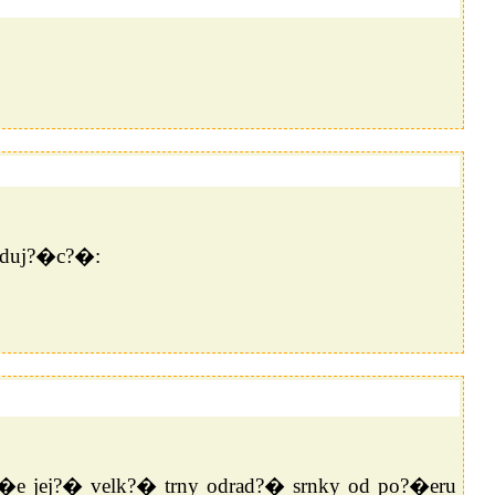
leduj?�c?�:
e jej?� velk?� trny odrad?� srnky od po?�eru