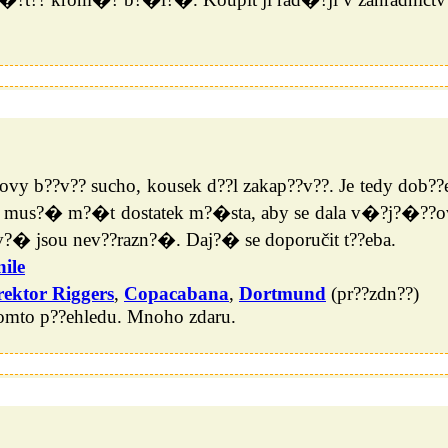
vy b??v?? sucho, kousek d??l zakap??v??. Je tedy dob??e
e mus?� m?�t dostatek m?�sta, aby se dala v�?j?�??o
� jsou nev??razn?�. Daj?� se doporučit t??eba.
ile
rektor Riggers
,
Copacabana
,
Dortmund
(pr??zdn??)
 tomto p??ehledu. Mnoho zdaru.