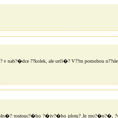
 v nab?�dce ??kolek, ale urči�? V??m pomohou n??s
ln�? rostouc?�ho ?�iv?�ho plotu? Je mo?�n?�, ?�