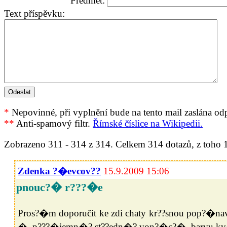
Předmět:
Text příspěvku:
*
Nepovinné, při vyplnění bude na tento mail zaslána o
**
Anti-spamový filtr.
Římské číslice na Wikipedii.
Zobrazeno 311 - 314 z 314. Celkem 314 dotazů, z toho
Zdenka ?�evcov??
15.9.2009 15:06
pnouc?� r???�e
Pros?�m doporučit ke zdi chaty kr??snou pop?�n
�, p???�jemn�? st??edn�? von?�c?�, barvu kv�?t