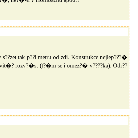
 s??zet tak p??l metru od zdi. Konstrukce nejlep???�
vit�? rozv?�st (t?�m se i omez?� v????ka). Odr??