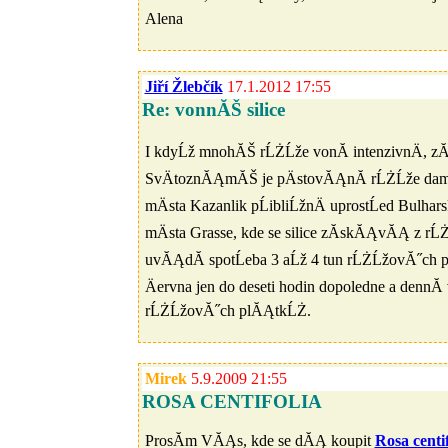
Alena
Jiří Žlebčík
17.1.2012 17:55
Re: vonnĂŠ silice
I kdyĹž mnohĂŠ rĹŻĹže vonĂ­ intenzivnÄ, zĂ
SvÄtoznĂĄmĂŠ je pÄstovĂĄnĂ­ rĹŻĹže d
mÄsta Kazanlik pĹibliĹžnÄ uprostĹed Bulha
mÄsta Grasse, kde se silice zĂ­skĂĄvĂĄ z rĹ
uvĂĄdĂ­ spotĹeba 3 aĹž 4 tun rĹŻĹžovĂ˝ch p
Äervna jen do deseti hodin dopoledne a dennĂ
rĹŻĹžovĂ˝ch plĂĄtkĹŻ.
Mirek
5.9.2009 21:55
ROSA CENTIFOLIA
ProsĂ­m VĂĄs, kde se dĂĄ koupit
Rosa centif