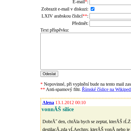
E-mail
*
:
Zobrazit e-mail v diskuzi:
LXIV arabskou číslicí
**
:
Předmět:
Text příspěvku:
*
Nepovinné, při vyplnění bude na tento mail za
**
Anti-spamový filtr.
Římské číslice na Wikipedi
Alena
13.1.2012 00:10
vonnĂŠ silice
DobrĂ˝ den, chtÄla bych se zeptat, kterĂŠ 
destilacĂ­,zda vĹĄechny, kterĂŠ vonĂ­ nebo je 