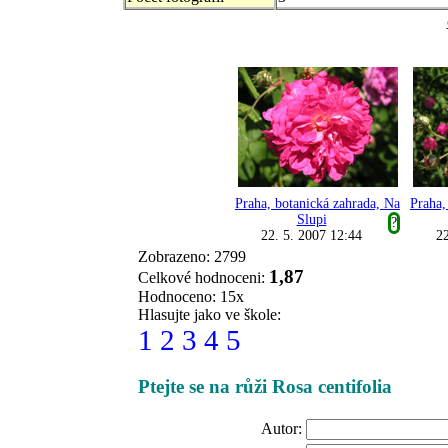
Praha, botanická zahrada, Na
Praha,
Slupi
?
22. 5. 2007 12:44
22
Zobrazeno: 2799
1,87
Celkové hodnoceni:
Hodnoceno: 15x
Hlasujte jako ve škole:
1
2
3
4
5
Ptejte se na růži Rosa centifolia
Autor: