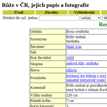
Růže v ČR, jejich popis a fotografie
Úvod
Zkratky
Vyhledávání
Hledání dle zač. jména:
Ros
Odrůda
Rosa centifolia
Růže stolistá
Synonyma
Stolístka
Šlechtitel
Malá Asie
Stát
-
Rok šlechtění
1600
sadová růže, stolístka
Skupina
Barva
růžová
kvetoucí jen jednou v roce
Poznámka
nápadně intenzivně vonící
Růže stolistá je pravděpo
Komentář
starý hybrid z oblastu Kav
Výška rostliny
220 cm
Průměr květu
7 cm
Počet fotografii
3