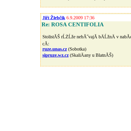
Jiří Žlebčík
6.9.2009 17:36
Re: ROSA CENTIFOLIA
StolistĂŠ rĹŻĹže nebĂ˝vajĂ­ bÄĹžnÄ v nab
cĂ­:
ruze.unas.cz
(Sobotka)
sipruze.wz.cz
(SkaliÄany u BlatnĂŠ)