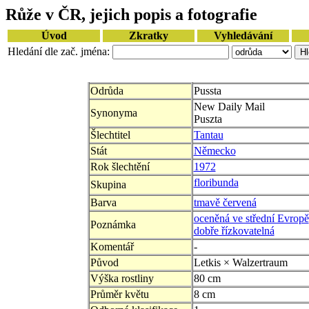
Růže v ČR, jejich popis a fotografie
Úvod
Zkratky
Vyhledávání
Hledání dle zač. jména:
Odrůda
Pussta
New Daily Mail
Synonyma
Puszta
Šlechtitel
Tantau
Stát
Německo
Rok šlechtění
1972
floribunda
Skupina
Barva
tmavě červená
oceněná ve střední Evropě
Poznámka
dobře řízkovatelná
Komentář
-
Původ
Letkis × Walzertraum
Výška rostliny
80 cm
Průměr květu
8 cm