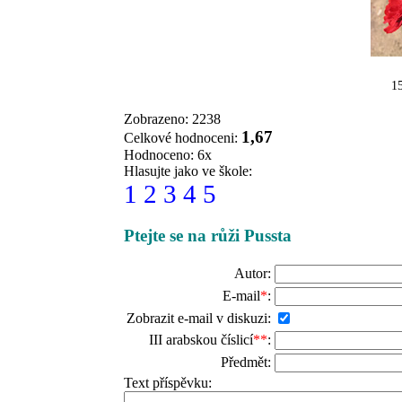
15
Zobrazeno: 2238
1,67
Celkové hodnoceni:
Hodnoceno: 6x
Hlasujte jako ve škole:
1
2
3
4
5
Ptejte se na růži Pussta
Autor:
E-mail
*
:
Zobrazit e-mail v diskuzi:
III arabskou číslicí
**
:
Předmět:
Text příspěvku: