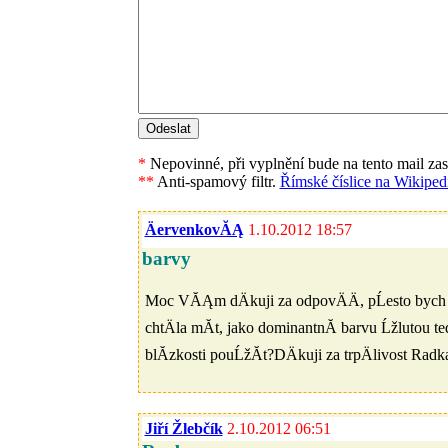
*
Nepovinné, při vyplnění bude na tento mail za
**
Anti-spamový filtr.
Římské číslice na Wikipedi
ÄervenkovĂĄ
1.10.2012 18:57
barvy
Moc VĂĄm dÄkuji za odpovÄÄ, pĹesto bych m
chtÄla mĂ­t, jako dominantnĂ­ barvu Ĺžlutou t
blĂ­zkosti pouĹžĂ­t?DÄkuji za trpÄlivost Rad
Jiří Žlebčík
2.10.2012 06:51