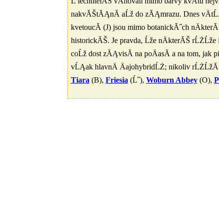
Ĺ lechtitelĂŠ vÄnovali mimo barvy kvÄtu ne
nakvĂŠtĂĄnĂ­ aĹž do zĂĄmrazu. Dnes vÄtĹĄin
kvetoucĂ­ (J) jsou mimo botanickĂ˝ch nÄkte
historickĂŠ. Je pravda, Ĺže nÄkterĂŠ rĹŻĹže 
coĹž dost zĂĄvisĂ­ na poÄasĂ­ a na tom, jak pi
vĹĄak hlavnÄ ÄajohybridĹŻ; nikoliv rĹŻĹžĂ
Tiara
(B),
Friesia
(Ĺ˝),
Woburn Abbey
(O),
P