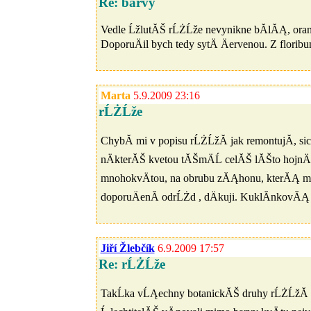
Re: barvy
Vedle ĹžlutĂŠ rĹŻĹže nevynikne bĂ­lĂĄ, or
DoporuÄil bych tedy sytÄ Äervenou. Z florib
Marta
5.9.2009 23:16
rĹŻĹže
ChybĂ­ mi v popisu rĹŻĹžĂ­ jak remontujĂ­, sice
nÄkterĂŠ kvetou tĂŠmÄĹ celĂŠ lĂŠto hojnÄ, 
mnohokvÄtou, na obrubu zĂĄhonu, kterĂĄ mi 
doporuÄenĂ­ odrĹŻd , dÄkuji. KuklĂ­nkovĂĄ
Jiří Žlebčík
6.9.2009 17:57
Re: rĹŻĹže
TakĹka vĹĄechny botanickĂŠ druhy rĹŻĹžĂ­ k