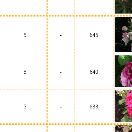
5
-
645
5
-
640
5
-
633