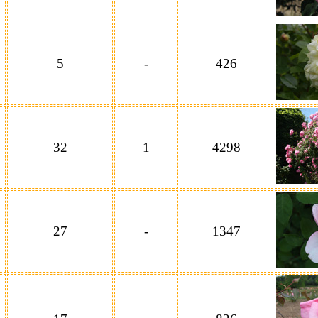
5
-
426
32
1
4298
27
-
1347