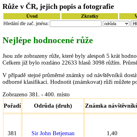
Růže v ČR, jejich popis a fotografie
Úvod
Zkratky
V
Hledání dle zač. jména:
Nejlépe hodnocené růže
Jsou zde zobrazeny růže, které byly alespoň 5 krát hodn
Celkem již bylo rozdáno 22633 hlasů 3098 růžím. Průmě
V případě stejné průměrné známky od návštěvníků dostáva
odborné klasifikaci. Hodnotit (známkovat) růži můžete po
Zobrazeno 381. - 400. místo
Pořadí
Odrůda (druh)
Známka návštěvník
381
Sir John Betjeman
1,40