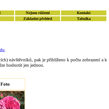
í
Nejsou růžemi
Kontakt
Základní přehled
Tabulka
edu
.
ch) návštěvníků, pak je přihlíženo k počtu zobrazení a k
lze hodnotit jen jednou.
Foto