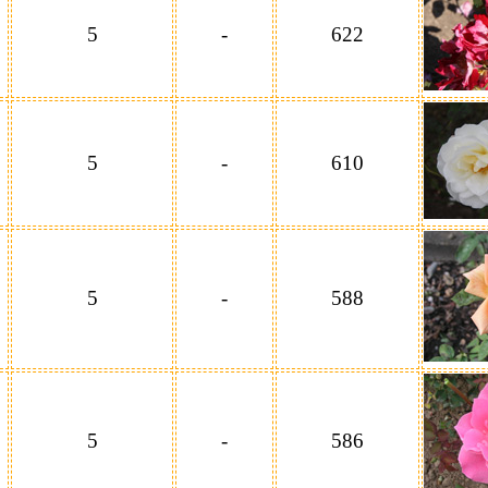
5
-
622
5
-
610
5
-
588
5
-
586