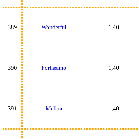
389
Wonderful
1,40
390
Fortissimo
1,40
391
Melina
1,40