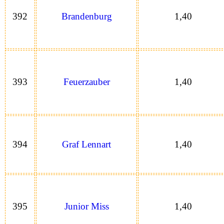
392
Brandenburg
1,40
393
Feuerzauber
1,40
394
Graf Lennart
1,40
395
Junior Miss
1,40