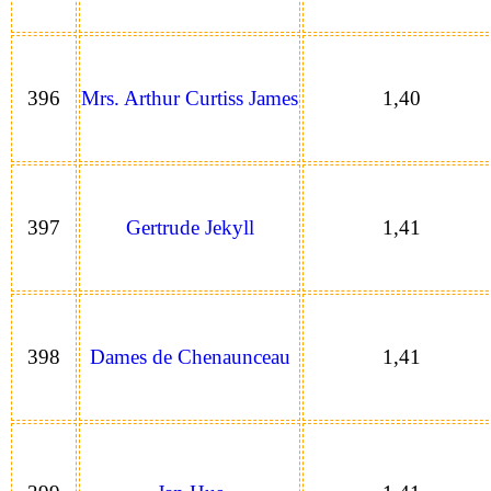
396
Mrs. Arthur Curtiss James
1,40
397
Gertrude Jekyll
1,41
398
Dames de Chenaunceau
1,41