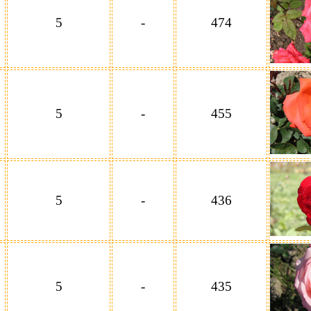
5
-
474
5
-
455
5
-
436
5
-
435