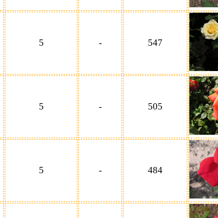
5
-
547
5
-
505
5
-
484