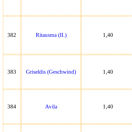
382
Ritausma (II.)
1,40
383
Griseldis (Geschwind)
1,40
384
Avila
1,40