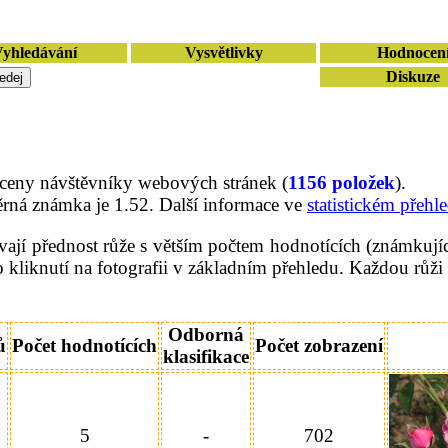
yhledávání
Vysvětlivky
Hodnocen
Diskuze
oceny návštěvníky webových stránek (
1156 položek
).
rná známka je 1.52. Další informace ve
statistickém přehl
jí přednost růže s větším počtem hodnotících (známkující
 kliknutí na fotografii v základním přehledu. Každou růži 
Odborná
ů
Počet hodnotících
Počet zobrazení
klasifikace
5
-
702