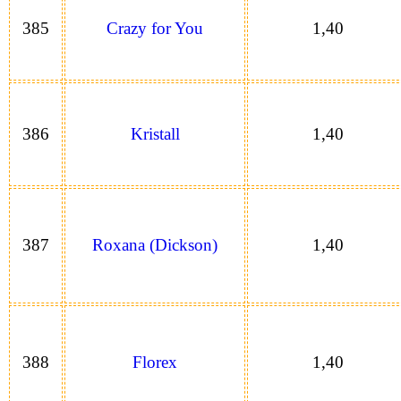
385
Crazy for You
1,40
386
Kristall
1,40
387
Roxana (Dickson)
1,40
388
Florex
1,40