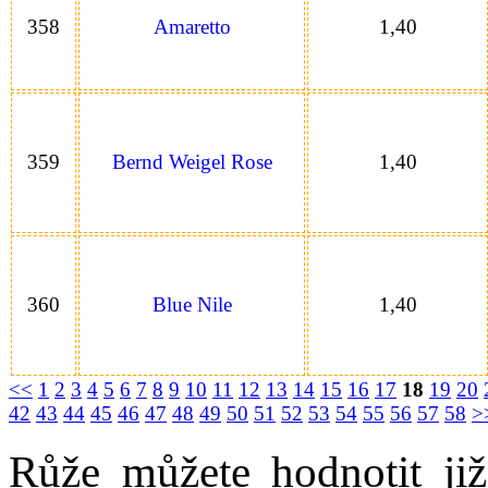
358
Amaretto
1,40
359
Bernd Weigel Rose
1,40
360
Blue Nile
1,40
<<
1
2
3
4
5
6
7
8
9
10
11
12
13
14
15
16
17
18
19
20
42
43
44
45
46
47
48
49
50
51
52
53
54
55
56
57
58
>
Růže můžete hodnotit již