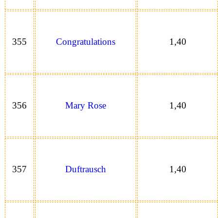
355
Congratulations
1,40
356
Mary Rose
1,40
357
Duftrausch
1,40