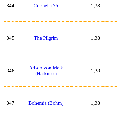
344
Coppelia 76
1,38
345
The Pilgrim
1,38
Adson von Melk
346
1,38
(Harkness)
347
Bohemia (Böhm)
1,38