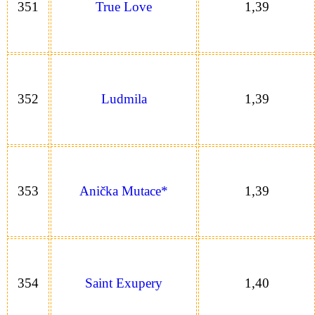
351
True Love
1,39
352
Ludmila
1,39
353
Anička Mutace*
1,39
354
Saint Exupery
1,40