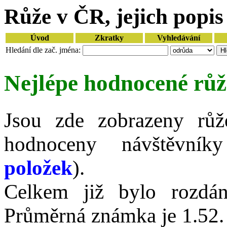
Růže v ČR, jejich popis 
Úvod
Zkratky
Vyhledávání
Hledání dle zač. jména:
Nejlépe hodnocené růž
Jsou zde zobrazeny růž
hodnoceny návštěvní
položek
).
Celkem již bylo rozdá
Průměrná známka je 1.52.