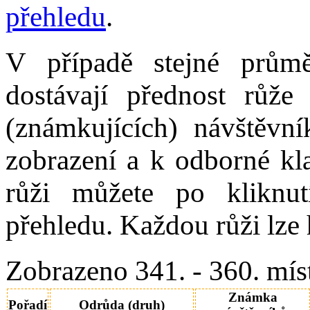
přehledu
.
V případě stejné prům
dostávají přednost růže
(známkujících) návštěvní
zobrazení a k odborné kla
růži můžete po kliknut
přehledu. Každou růži lze 
Zobrazeno 341. - 360. mís
Známka
Pořadí
Odrůda (druh)