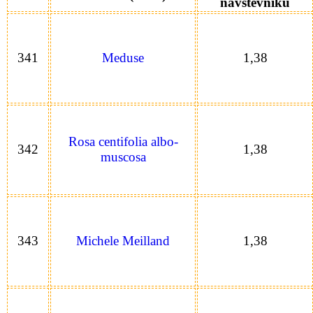
návštěvníků
341
Meduse
1,38
Rosa centifolia albo-
342
1,38
muscosa
343
Michele Meilland
1,38