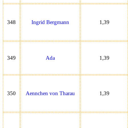
348
Ingrid Bergmann
1,39
349
Ada
1,39
350
Aennchen von Tharau
1,39