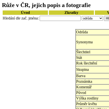
Růže v ČR, jejich popis a fotografie
Úvod
Zkratky
V
Hledání dle zač. jména:
Odrůda
Synonyma
Šlechtitel
Stát
Rok šlechtění
Skupina
Barva
Poznámka
Komentář
Původ
Výška rostliny
Průměr květu