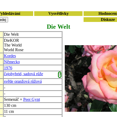
yhledávání
Vysvětlivky
Hodnocen
Diskuze
Die Welt
Die Welt
DieKOR
The World
World Rose
Kordes
Německo
1976
čajohybrid, sadová růže
?
světle oranžová růžová
-
-
Semenáč ×
Peer Gynt
130 cm
11 cm