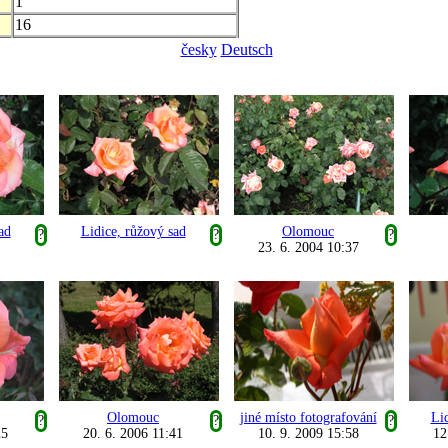
1
16
česky
Deutsch
ad
Lidice, růžový sad
Olomouc
?
?
?
23. 6. 2004 10:37
Olomouc
jiné místo fotografování
Lid
?
?
?
25
20. 6. 2006 11:41
10. 9. 2009 15:58
12