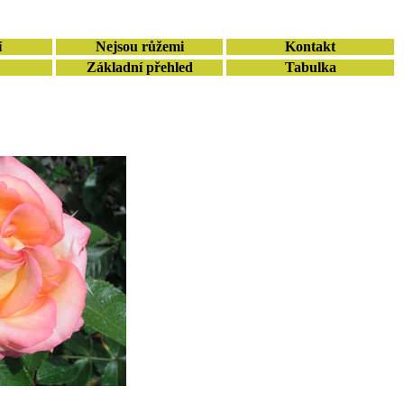
í
Nejsou růžemi
Kontakt
Základní přehled
Tabulka