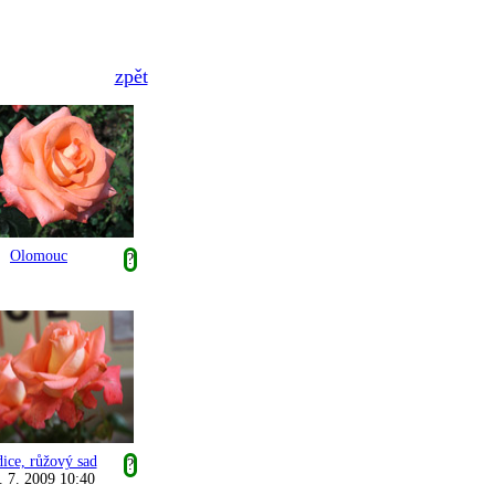
zpět
Olomouc
?
ice, růžový sad
?
. 7. 2009 10:40