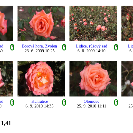
ad
Borová hora, Zvolen
Lidice, růžový sad
Lid
?
?
?
40
23. 6. 2009 10:25
6. 8. 2009 14:10
6.
ad
Kunratice
Olomouc
?
?
?
0
6. 9. 2010 14:35
25. 9. 2010 11:11
25
1,41
: