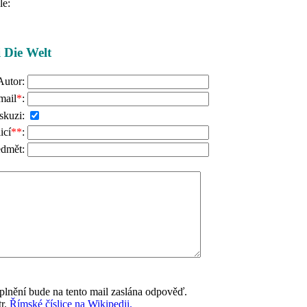
le:
i Die Welt
Autor:
mail
*
:
skuzi:
icí
**
:
edmět:
lnění bude na tento mail zaslána odpověď.
tr.
Římské číslice na Wikipedii.