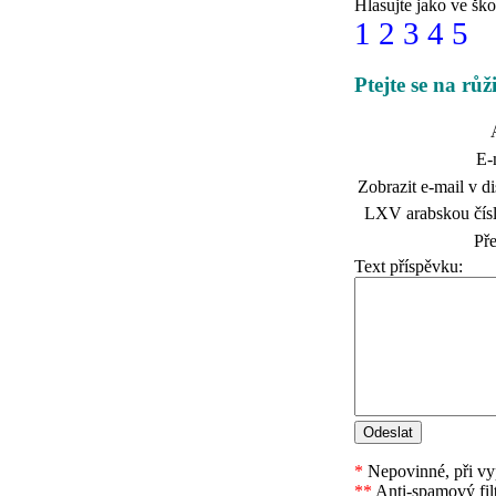
Hlasujte jako ve ško
1
2
3
4
5
Ptejte se na růž
E-
Zobrazit e-mail v di
LXV arabskou čísl
Př
Text příspěvku:
*
Nepovinné, při vyp
**
Anti-spamový fil