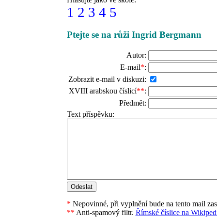
1
2
3
4
5
Ptejte se na růži Ingrid Bergmann
Autor:
E-mail
*
:
Zobrazit e-mail v diskuzi:
XVIII arabskou číslicí
**
:
Předmět:
Text příspěvku:
*
Nepovinné, při vyplnění bude na tento mail za
**
Anti-spamový filtr.
Římské číslice na Wikipedi