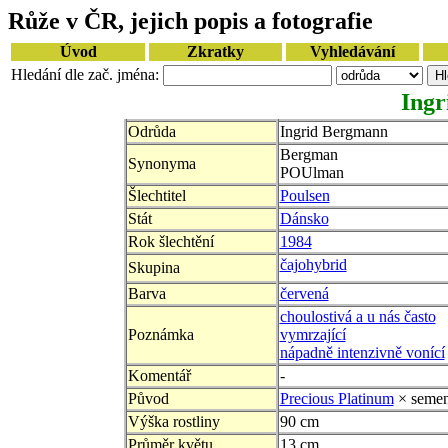
Růže v ČR, jejich popis a fotografie
Úvod
Zkratky
Vyhledávání
Hledání dle zač. jména:
Ing
Odrůda
Ingrid Bergmann
Bergman
Synonyma
POUlman
Šlechtitel
Poulsen
Stát
Dánsko
Rok šlechtění
1984
čajohybrid
Skupina
Barva
červená
choulostivá a u nás často
Poznámka
vymrzající
nápadně intenzivně vonící
Komentář
-
Původ
Precious Platinum
× seme
Výška rostliny
90 cm
Průměr květu
13 cm