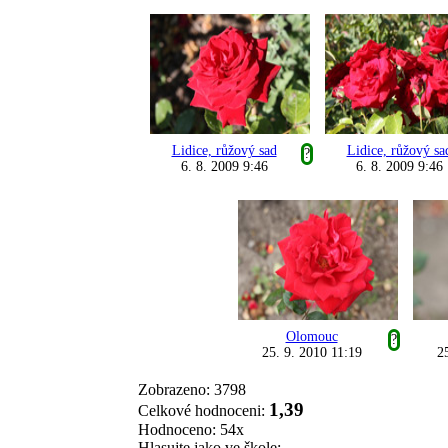
Lidice, růžový sad
Lidice, růžový sa
?
6. 8. 2009 9:46
6. 8. 2009 9:46
Olomouc
?
25. 9. 2010 11:19
2
Zobrazeno: 3798
1,39
Celkové hodnoceni:
Hodnoceno: 54x
Hlasujte jako ve škole: