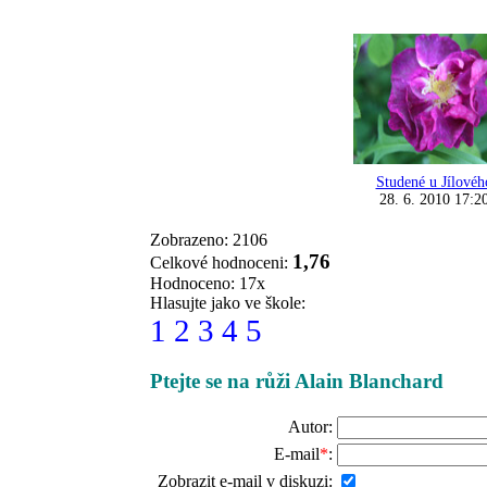
Studené u Jílovéh
28. 6. 2010 17:2
Zobrazeno: 2106
1,76
Celkové hodnoceni:
Hodnoceno: 17x
Hlasujte jako ve škole:
1
2
3
4
5
Ptejte se na růži Alain Blanchard
Autor:
E-mail
*
:
Zobrazit e-mail v diskuzi: