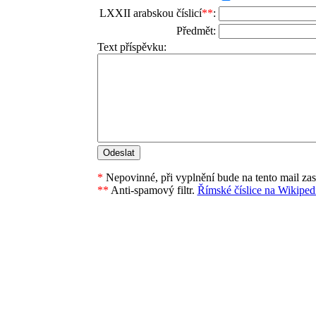
LXXII arabskou číslicí
**
:
Předmět:
Text příspěvku:
*
Nepovinné, při vyplnění bude na tento mail za
**
Anti-spamový filtr.
Římské číslice na Wikipedi