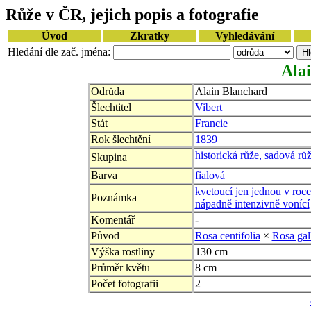
Růže v ČR, jejich popis a fotografie
Úvod
Zkratky
Vyhledávání
Hledání dle zač. jména:
Ala
Odrůda
Alain Blanchard
Šlechtitel
Vibert
Stát
Francie
Rok šlechtění
1839
historická růže, sadová rů
Skupina
Barva
fialová
kvetoucí jen jednou v roce
Poznámka
nápadně intenzivně vonící
Komentář
-
Původ
Rosa centifolia
×
Rosa gal
Výška rostliny
130 cm
Průměr květu
8 cm
Počet fotografii
2