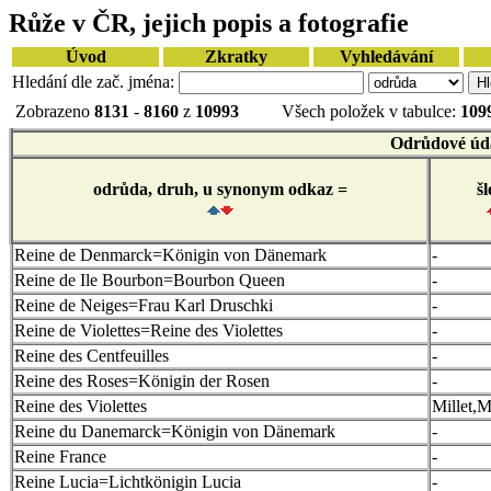
Růže v ČR, jejich popis a fotografie
Úvod
Zkratky
Vyhledávání
Hledání dle zač. jména:
Zobrazeno
8131
-
8160
z
10993
Všech položek v tabulce:
109
Odrůdové úd
odrůda, druh, u synonym odkaz =
šl
Reine de Denmarck=Königin von Dänemark
-
Reine de Ile Bourbon=Bourbon Queen
-
Reine de Neiges=Frau Karl Druschki
-
Reine de Violettes=Reine des Violettes
-
Reine des Centfeuilles
-
Reine des Roses=Königin der Rosen
-
Reine des Violettes
Millet,M
Reine du Danemarck=Königin von Dänemark
-
Reine France
-
Reine Lucia=Lichtkönigin Lucia
-