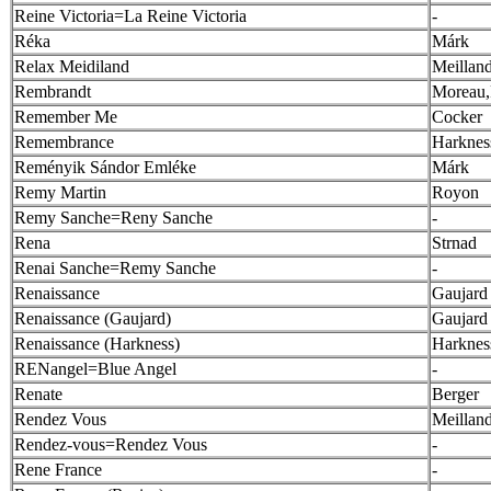
Reine Victoria=La Reine Victoria
-
Réka
Márk
Relax Meidiland
Meillan
Rembrandt
Moreau,
Remember Me
Cocker
Remembrance
Harknes
Reményik Sándor Emléke
Márk
Remy Martin
Royon
Remy Sanche=Reny Sanche
-
Rena
Strnad
Renai Sanche=Remy Sanche
-
Renaissance
Gaujard
Renaissance (Gaujard)
Gaujard
Renaissance (Harkness)
Harknes
RENangel=Blue Angel
-
Renate
Berger
Rendez Vous
Meillan
Rendez-vous=Rendez Vous
-
Rene France
-