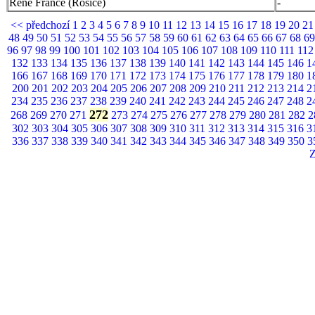
Rene France (Rosice)
-
<< předchozí
1
2
3
4
5
6
7
8
9
10
11
12
13
14
15
16
17
18
19
20
2
48
49
50
51
52
53
54
55
56
57
58
59
60
61
62
63
64
65
66
67
68
6
96
97
98
99
100
101
102
103
104
105
106
107
108
109
110
111
11
132
133
134
135
136
137
138
139
140
141
142
143
144
145
146
1
166
167
168
169
170
171
172
173
174
175
176
177
178
179
180
1
200
201
202
203
204
205
206
207
208
209
210
211
212
213
214
2
234
235
236
237
238
239
240
241
242
243
244
245
246
247
248
2
272
268
269
270
271
273
274
275
276
277
278
279
280
281
282
2
302
303
304
305
306
307
308
309
310
311
312
313
314
315
316
3
336
337
338
339
340
341
342
343
344
345
346
347
348
349
350
3
Z