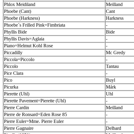
Phlox Meidiland
Meilland
Phoebe (Cant)
Cant
Phoebe (Harkness)
Harkness
Phoebe´s Frilled Pink=Fimbriata
-
Phyllis Bide
Bide
Phyllis Davis=Aglaia
-
Piano=Helmut Kohl Rose
-
Piccadilly
Mc Gredy
Piccola=Piccolo
-
Piccolo
Tantau
Pice Clara
-
Pico
Buyl
Picurka
Márk
Pierette (Uhl)
Uhl
Pierette Pavement=Pierette (Uhl)
-
Pierre Cardin
Meilland
Pierre de Ronsard=Eden Rose 85
-
Pierre Euler=Mme. Pierre Euler
-
Pierre Gagnaire
Delbard