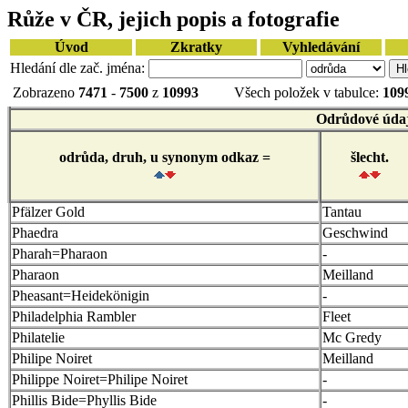
Růže v ČR, jejich popis a fotografie
Úvod
Zkratky
Vyhledávání
Hledání dle zač. jména:
Zobrazeno
7471
-
7500
z
10993
Všech položek v tabulce:
109
Odrůdové úda
odrůda, druh, u synonym odkaz =
šlecht.
Pfälzer Gold
Tantau
Phaedra
Geschwind
Pharah=Pharaon
-
Pharaon
Meilland
Pheasant=Heidekönigin
-
Philadelphia Rambler
Fleet
Philatelie
Mc Gredy
Philipe Noiret
Meilland
Philippe Noiret=Philipe Noiret
-
Phillis Bide=Phyllis Bide
-