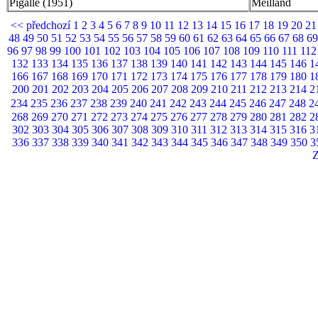
Pigalle (1951)
Meilland
<< předchozí
1
2
3
4
5
6
7
8
9
10
11
12
13
14
15
16
17
18
19
20
2
48
49
50
51
52
53
54
55
56
57
58
59
60
61
62
63
64
65
66
67
68
6
96
97
98
99
100
101
102
103
104
105
106
107
108
109
110
111
11
132
133
134
135
136
137
138
139
140
141
142
143
144
145
146
1
166
167
168
169
170
171
172
173
174
175
176
177
178
179
180
1
200
201
202
203
204
205
206
207
208
209
210
211
212
213
214
2
234
235
236
237
238
239
240
241
242
243
244
245
246
247
248
2
268
269
270
271
272
273
274
275
276
277
278
279
280
281
282
2
302
303
304
305
306
307
308
309
310
311
312
313
314
315
316
3
336
337
338
339
340
341
342
343
344
345
346
347
348
349
350
3
Z