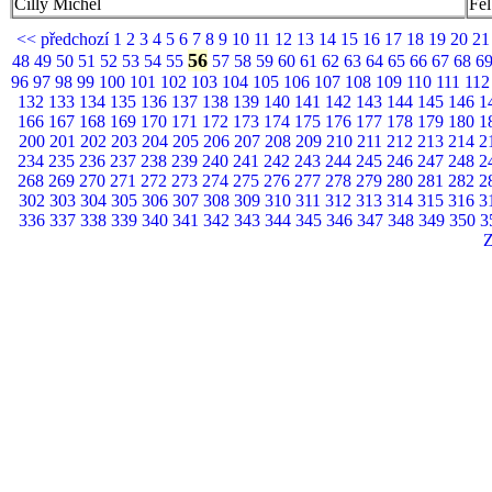
Cilly Michel
Fel
<< předchozí
1
2
3
4
5
6
7
8
9
10
11
12
13
14
15
16
17
18
19
20
2
56
48
49
50
51
52
53
54
55
57
58
59
60
61
62
63
64
65
66
67
68
6
96
97
98
99
100
101
102
103
104
105
106
107
108
109
110
111
11
132
133
134
135
136
137
138
139
140
141
142
143
144
145
146
1
166
167
168
169
170
171
172
173
174
175
176
177
178
179
180
1
200
201
202
203
204
205
206
207
208
209
210
211
212
213
214
2
234
235
236
237
238
239
240
241
242
243
244
245
246
247
248
2
268
269
270
271
272
273
274
275
276
277
278
279
280
281
282
2
302
303
304
305
306
307
308
309
310
311
312
313
314
315
316
3
336
337
338
339
340
341
342
343
344
345
346
347
348
349
350
3
Z