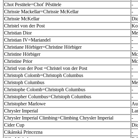
Chot Pestitele=Choť Pěstitele
-
Chrissie Mackellar=Chrissie McKellar
-
Chrissie McKellar
Di
Christel von der Post
Ko
Christian Dior
Mei
Christian IV=Mariandel
-
Christiane Hörbiger=Christine Hörbiger
-
Christine Hörbiger
Mc
Christine Prior
Mc
Christl von der Post =Christel von der Post
-
Christoph Colomb=Christoph Columbus
-
Christoph Columbus
Mei
Christophe Colomb=Christoph Columbus
-
Christopher Columbus=Christoph Columbus
-
Christopher Marlowe
Aus
Chrysler Imperial
La
Chrysler Imperial Climbing=Climbing Chrysler Imperial
-
Cider Cup
Di
Cikánská Princezna
-