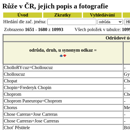
Růže v ČR, jejich popis a fotografie
Úvod
Zkratky
Vyhledávání
Hledání dle zač. jména:
Zobrazeno
1651
-
1680
z
10993
Všech položek v tabulce:
109
Odrůdové ú
odrůda, druh, u synonym odkaz =
CholloRYcuz=Cholloucuz
-
Cholloucuz
Gy
Chopat
Ch
Chopin=Frederyk Chopin
-
Choprom
Ch
Choprom Paneuropa=Choprom
-
Chorus
Mei
Chose Careras=Jose Carreras
-
Chose Carreras=Jose Carreras
-
Choť Pěstitele
Bö