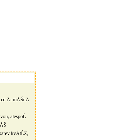
­ce Äi mĂŠnÄ
ou, alespoĹ
kĂŠ
barev kvÄtĹŻ,