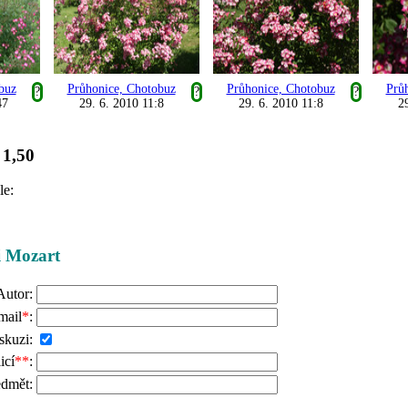
buz
Průhonice, Chotobuz
Průhonice, Chotobuz
Prů
?
?
?
47
29. 6. 2010 11:8
29. 6. 2010 11:8
2
1,50
:
le:
ži Mozart
Autor:
mail
*
:
skuzi:
icí
**
:
edmět: