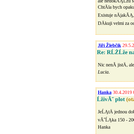
ale nedokĂĄĹžu se 
ChtÄla bych opak
Existuje nÄjakĂĄ
DÄkuji velmi za o
Jiří Žlebčík
29.5.
Re: RĹŻĹže na
Nic nenĂ­ jistÄ, 
Lucia
.
Hanka
30.4.2019 
ĹživĂ˝ plot
(o
JeĹĄtÄ jednou dob
vĂ˝ĹĄka 150 - 200 
Hanka