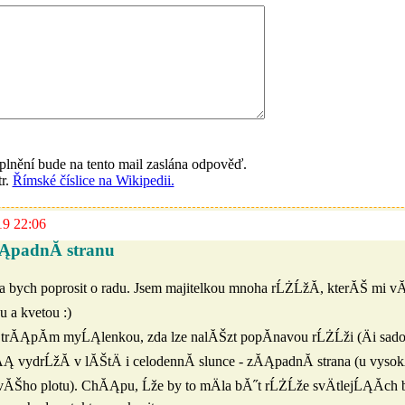
lnění bude na tento mail zaslána odpověď.
tr.
Římské číslice na Wikipedii.
19 22:06
ĄpadnĂ­ stranu
a bych poprosit o radu. Jsem majitelkou mnoha rĹŻĹžĂ­, kterĂŠ mi vĂ
 a kvetou :)
rĂĄpĂ­m myĹĄlenkou, zda lze nalĂŠzt popĂ­navou rĹŻĹži (Äi sadov
ĂĄ vydrĹžĂ­ v lĂŠtÄ i celodennĂ­ slunce - zĂĄpadnĂ­ strana (u vyso
ĂŠho plotu). ChĂĄpu, Ĺže by to mÄla bĂ˝t rĹŻĹže svÄtlejĹĄĂ­ch 