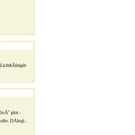
LichtkĂśnigin
ivĂ˝ plot -
liv. DÄkuji .