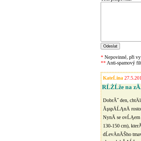
*
Nepovinné, při vyp
**
Anti-spamový fil
KateĹina
27.5.20
RĹŻĹže na zĂ
DobrĂ˝ den, chtÄl
ĂşspÄĹĄnÄ rostou
NynĂ­ se ovĹĄem t
130-150 cm), kter
dĹevÄnĂŠho tmav