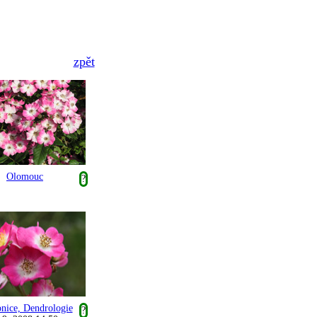
zpět
Olomouc
?
nice, Dendrologie
?