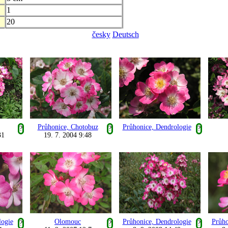
1
20
česky
Deutsch
Průhonice, Chotobuz
Průhonice, Dendrologie
?
?
?
31
19. 7. 2004 9:48
logie
Olomouc
Průhonice, Dendrologie
Průho
?
?
?