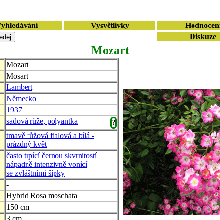
yhledávání
Vysvětlivky
Hodnocen
Diskuze
Mozart
Mozart
Mosart
Lambert
Německo
1937
sadová růže, polyantka
?
tmavě růžová fialová a bílá -
prázdný květ
často trpící černou skvrnitostí
nápadně intenzivně vonící
se zvláštními šípky
-
Hybrid Rosa moschata
150 cm
3 cm