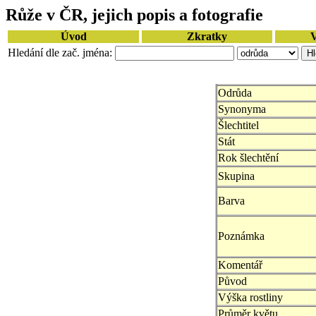
Růže v ČR, jejich popis a fotografie
Úvod
Zkratky
V
Hledání dle zač. jména:
Odrůda
Synonyma
Šlechtitel
Stát
Rok šlechtění
Skupina
Barva
Poznámka
Komentář
Původ
Výška rostliny
Průměr květu