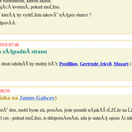
rozhodnout, kterou zkusit.
ujĂ­cĂ­ kvetenĂ­, pokud moĹžno.
, kterĂĄ by vydrĹžela takovĂ˝ nĂĄpor slunce ?
dpovÄÄ.
2019 07:46
 zĂĄpadnĂ­ stranu
ale dosti odolnĂŠ by mohly bĂ˝t:
Postillion
,
Gertrude Jekyll
,
Mozart
i
08:59
tázka na
James Galway
)
rĂ˝ den, mohl byste mi, prosĂ­m, jeste poradit nÄjakĂŠ rĹŻĹže na Ĺž
cm - pokud moĹžno, is ddoporuÄenĂ­m, zda je nutnĂĄ opora Äi niko