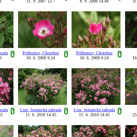
1
11. 9. 2007 12:7
8. 9. 2008 14:49
8.
hrada
Průhonice, Chotobuz
Průhonice, Chotobuz
?
?
?
9
10. 6. 2009 9:24
10. 6. 2009 9:24
16
hrada
Linz, botanická zahrada
Linz, botanická zahrada
?
?
?
45
15. 6. 2010 14:45
15. 6. 2010 14:45
25