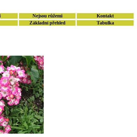
í
Nejsou růžemi
Kontakt
Základní přehled
Tabulka