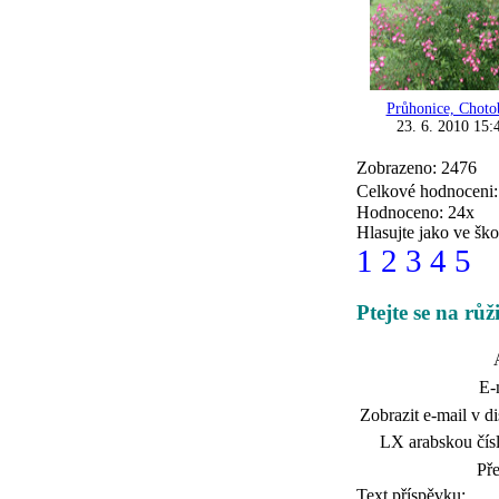
Průhonice, Choto
23. 6. 2010 15:
Zobrazeno: 2476
Celkové hodnoceni
Hodnoceno: 24x
Hlasujte jako ve ško
1
2
3
4
5
Ptejte se na rů
E-
Zobrazit e-mail v di
LX arabskou čísl
Př
Text příspěvku: