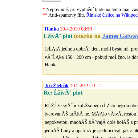
*
Nepovinné, při vyplnění bude na tento mail za
**
Anti-spamový filtr.
Římské číslice na Wikipedi
Hanka
30.4.2019 08:59
ĹživĂ˝ plot
(otázka na
James Galwa
JeĹĄtÄ jednou dobrĂ˝ den, mohl byste mi, pros
vĂ˝ĹĄka 150 - 200 cm - pokud moĹžno, is ddopo
Hanka
Jiří Žlebčík
10.5.2019 11:15
Re: ĹživĂ˝ plot
RĹŻĹže svĂ˝m zpĹŻsobem rĹŻstu nejsou obecnÄ
tvarovanĂŠ urÄitÄ ne. MĂĄlo vÄtvĂ­, rostou
nepokvetou, mnohĂŠ bĂ˝vajĂ­ dole holĂŠ a p
jednĂŠ Ĺady a opatrnÄ je sjednocovat; jak z