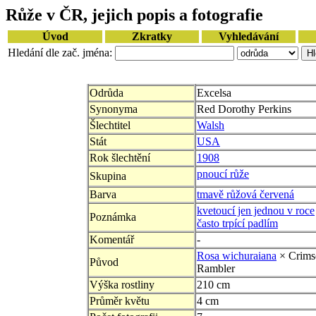
Růže v ČR, jejich popis a fotografie
Úvod
Zkratky
Vyhledávání
Hledání dle zač. jména:
Odrůda
Excelsa
Synonyma
Red Dorothy Perkins
Šlechtitel
Walsh
Stát
USA
Rok šlechtění
1908
pnoucí růže
Skupina
Barva
tmavě růžová červená
kvetoucí jen jednou v roce
Poznámka
často trpící padlím
Komentář
-
Rosa wichuraiana
× Crims
Původ
Rambler
Výška rostliny
210 cm
Průměr květu
4 cm