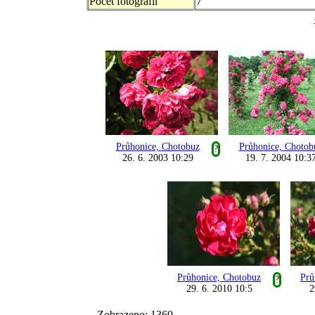
Počet fotografii
7
Průhonice, Chotobuz
Průhonice, Chotob
?
26. 6. 2003 10:29
19. 7. 2004 10:3
Průhonice, Chotobuz
Prů
?
29. 6. 2010 10:5
2
Zobrazeno: 1360