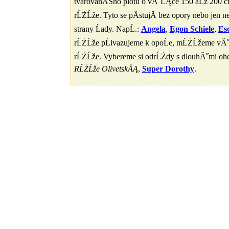
tvarovanĂŠho plotu o vĂ˝ĹĄce 150 aĹž 200 c
rĹŻĹže. Tyto se pÄstujĂ­ bez opory nebo je
strany Ĺady. NapĹ.:
Angela
,
Egon Schiele
,
Es
rĹŻĹže pĹivazujeme k opoĹe, mĹŻĹžeme vĂ
rĹŻĹže. Vybereme si odrĹŻdy s dlouhĂ˝mi oh
RĹŻĹže OlivetskĂĄ
,
Super Dorothy
.