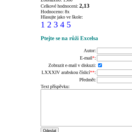
2,13
Celkové hodnoceni:
Hodnoceno: 8x
Hlasujte jako ve škole:
1
2
3
4
5
Ptejte se na růži Excelsa
Autor:
E-mail
*
:
Zobrazit e-mail v diskuzi:
LXXXIV arabskou číslicí
**
:
Předmět:
Text příspěvku: