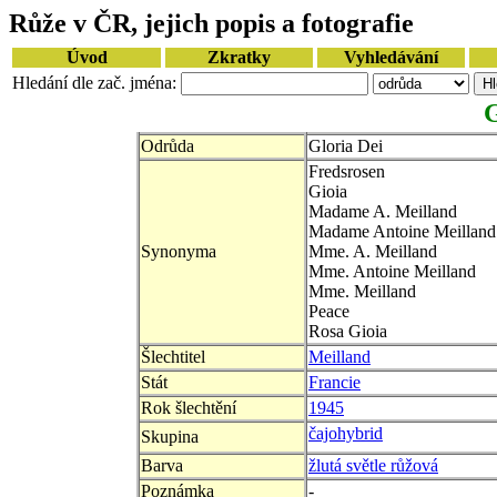
Růže v ČR, jejich popis a fotografie
Úvod
Zkratky
Vyhledávání
Hledání dle zač. jména:
G
Odrůda
Gloria Dei
Fredsrosen
Gioia
Madame A. Meilland
Madame Antoine Meilland
Synonyma
Mme. A. Meilland
Mme. Antoine Meilland
Mme. Meilland
Peace
Rosa Gioia
Šlechtitel
Meilland
Stát
Francie
Rok šlechtění
1945
čajohybrid
Skupina
Barva
žlutá světle růžová
Poznámka
-