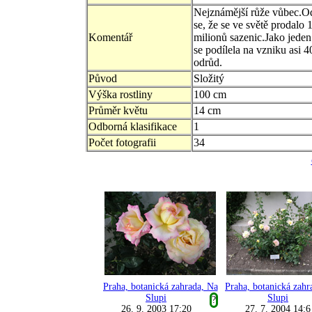
Nejznámější růže vůbec.O
se, že se ve světě prodalo 
Komentář
milionů sazenic.Jako jeden
se podílela na vzniku asi 4
odrůd.
Původ
Složitý
Výška rostliny
100 cm
Průměr květu
14 cm
Odborná klasifikace
1
Počet fotografii
34
Praha, botanická zahrada, Na
Praha, botanická zahr
Slupi
Slupi
?
26. 9. 2003 17:20
27. 7. 2004 14:6