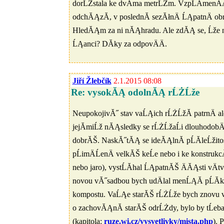
dorĹŻstala ke dvÄma metrĹŻm. VzpĹĂ­menĂĄ,
odchĂĄzĂ­, v poslednĂ­ sezĂłnÄ ĹĄpatnÄ obr
HledĂĄm za ni nĂĄhradu. Ale zdĂĄ se, Ĺže 
ĹĄanci? DĂ­ky za odpovÄÄ.
Jiří Žlebčík
2.1.2015 08:08
Re: vysokĂĄ odolnĂĄ rĹŻĹže
NeupokojivĂ˝ stav vaĹĄich rĹŻĹžĂ­ patrnÄ ale
jejĂ­miĹž nĂĄsledky se rĹŻĹžaĹi dlouhodobÄ
dobrĂŠ. NaskĂ˝tĂĄ se ideĂĄlnĂ­ pĹĂ­leĹžitos
pĹimÄĹenÄ velkĂŠ keĹe nebo i ke konstruk
nebo jaro), vystĹĂ­hal ĹĄpatnĂŠ ÄĂĄsti vÄt
novou vĂ˝sadbou bych udÄlal menĹĄĂ­ pĹĂ­ko
kompostu. VaĹĄe starĂŠ rĹŻĹže bych znovu vys
o zachovĂĄnĂ­ starĂŠ odrĹŻdy, bylo by tĹeb
(kapitola:
ruze.wi.cz/vysvetlivky/mista.php
). 