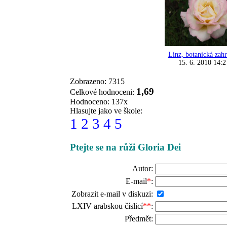
Linz, botanická zah
15. 6. 2010 14:2
Zobrazeno: 7315
1,69
Celkové hodnoceni:
Hodnoceno: 137x
Hlasujte jako ve škole:
1
2
3
4
5
Ptejte se na růži Gloria Dei
Autor:
E-mail
*
:
Zobrazit e-mail v diskuzi:
LXIV arabskou číslicí
**
:
Předmět: