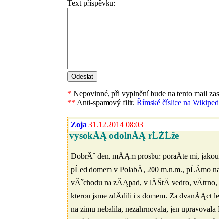
Text příspěvku:
*
Nepovinné, při vyplnění bude na tento mail za
**
Anti-spamový filtr.
Římské číslice na Wikipedi
Zoja
31.12.2014 08:03
vysokĂĄ odolnĂĄ rĹŻĹže
DobrĂ˝ den, mĂĄm prosbu: poraÄte mi, jakou
pĹed domem v PolabĂ­, 200 m.n.m., pĹĂ­mo 
vĂ˝chodu na zĂĄpad, v lĂŠtÄ vedro, vÄtrn
kterou jsme zdÄdili i s domem. Za dvanĂĄct let
na zimu nebalila, nezahrnovala, jen upravova