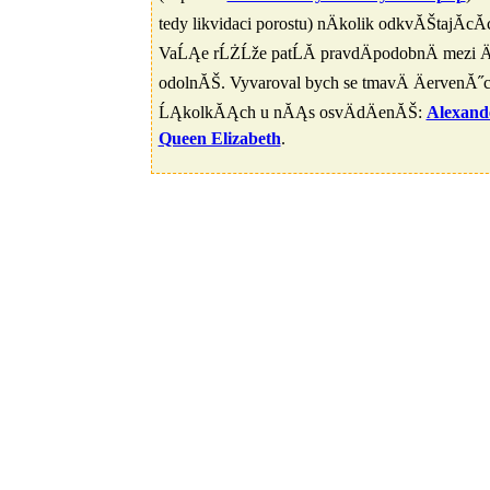
tedy likvidaci porostu) nÄkolik odkvĂŠtajĂ­c
VaĹĄe rĹŻĹže patĹĂ­ pravdÄpodobnÄ mezi Äa
odolnĂŠ. Vyvaroval bych se tmavÄ ÄervenĂ˝ch;
ĹĄkolkĂĄch u nĂĄs osvÄdÄenĂŠ:
Alexand
Queen Elizabeth
.