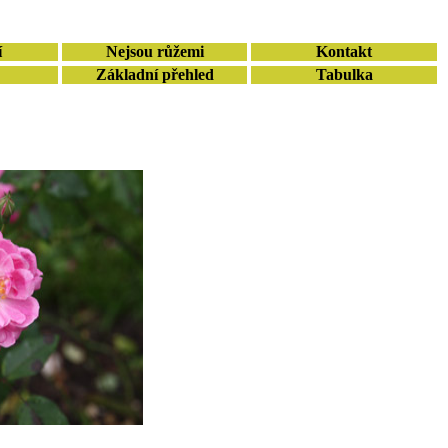
í
Nejsou růžemi
Kontakt
Základní přehled
Tabulka