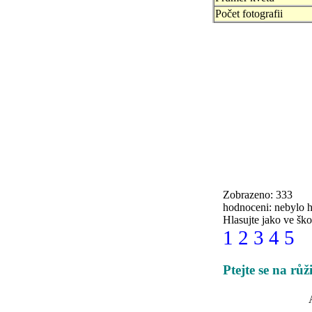
Počet fotografii
Zobrazeno: 333
hodnoceni: nebylo 
Hlasujte jako ve ško
1
2
3
4
5
Ptejte se na rů