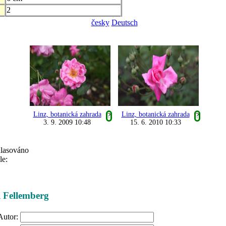
2
česky
Deutsch
Linz, botanická zahrada
Linz, botanická zahrada
?
?
3. 9. 2009 10:48
15. 6. 2010 10:33
hlasováno
le:
ži Fellemberg
Autor: