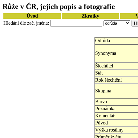
Růže v ČR, jejich popis a fotografie
Úvod
Zkratky
V
Hledání dle zač. jména:
Odrůda
Synonyma
Šlechtitel
Stát
Rok šlechtění
Skupina
Barva
Poznámka
Komentář
Původ
Výška rostliny
Průměr květu