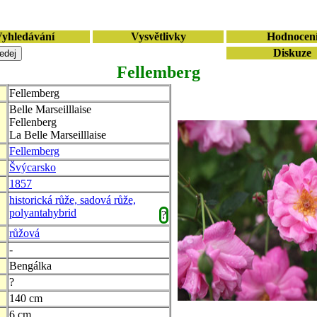
yhledávání
Vysvětlivky
Hodnocen
Diskuze
Fellemberg
Fellemberg
Belle Marseilllaise
Fellenberg
La Belle Marseilllaise
Fellemberg
Švýcarsko
1857
historická růže, sadová růže,
polyantahybrid
?
růžová
-
Bengálka
?
140 cm
6 cm