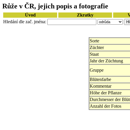
Růže v ČR, jejich popis a fotografie
Úvod
Zkratky
V
Hledání dle zač. jména:
Sorte
Züchter
Staat
Jahr der Züchtung
Gruppe
Blütenfarbe
Kommentar
Höhe der Pflanze
Durchmesser der Blüt
Anzahl der Fotos