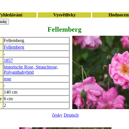
yhledávání
Vysvětlivky
Hodnocen
Fellemberg
Fellemberg
Fellemberg
-
1857
historische Rose, Strauchrose,
Polyanthahybrid
rose
-
140 cm
e
6 cm
2
česky
Deutsch