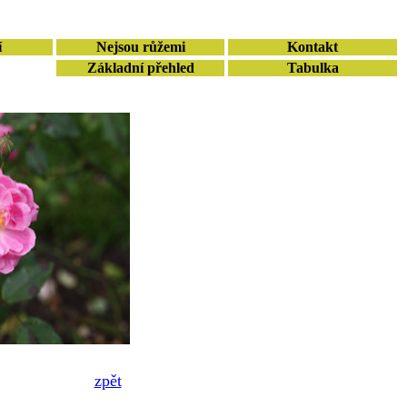
í
Nejsou růžemi
Kontakt
Základní přehled
Tabulka
zpět