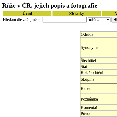
Růže v ČR, jejich popis a fotografie
Úvod
Zkratky
V
Hledání dle zač. jména:
Odrůda
Synonyma
Šlechtitel
Stát
Rok šlechtění
Skupina
Barva
Poznámka
Komentář
Původ