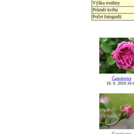
Výška rostliny
Průměr květu
Počet fotografii
Častolovice
18. 6. 2010 10: