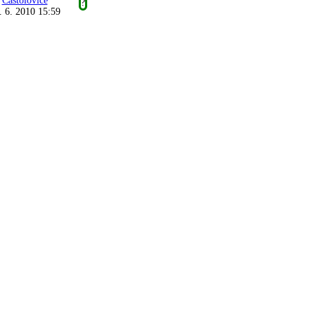
Častolovice
?
. 6. 2010 15:59