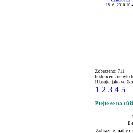
Častolovice
18. 6. 2010 10:
Zobrazeno: 711
hodnoceni: nebylo 
Hlasujte jako ve ško
1
2
3
4
5
Ptejte se na rů
E-
Zobrazit e-mail v di