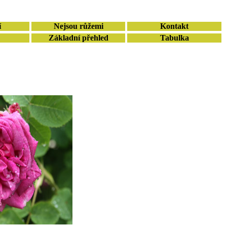
í
Nejsou růžemi
Kontakt
Základní přehled
Tabulka