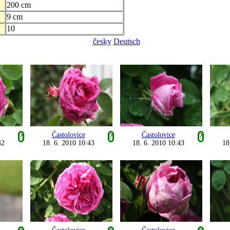
200 cm
9 cm
10
česky
Deutsch
Častolovice
Častolovice
?
?
?
42
18. 6. 2010 10:43
18. 6. 2010 10:43
18