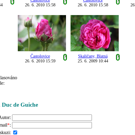
Častolovice
Častolovice
?
?
?
44
26. 6. 2010 15:58
26. 6. 2010 15:58
26
Častolovice
Skaličany, Blatná
?
?
26. 6. 2010 15:59
25. 6. 2009 10:44
hlasováno
le:
ži Duc de Guiche
Autor:
mail
*
:
skuzi: