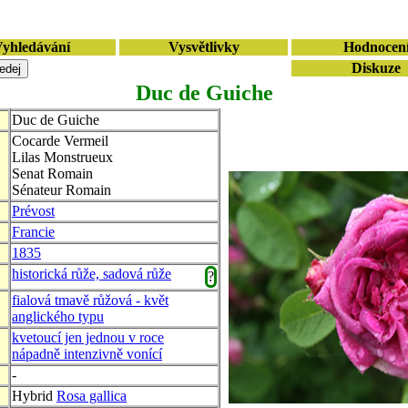
yhledávání
Vysvětlivky
Hodnocen
Diskuze
Duc de Guiche
Duc de Guiche
Cocarde Vermeil
Lilas Monstrueux
Senat Romain
Sénateur Romain
Prévost
Francie
1835
historická růže, sadová růže
?
fialová tmavě růžová - květ
anglického typu
kvetoucí jen jednou v roce
nápadně intenzivně vonící
-
Hybrid
Rosa gallica