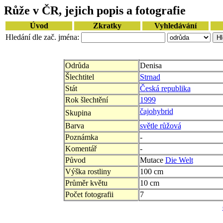
Růže v ČR, jejich popis a fotografie
Úvod
Zkratky
Vyhledávání
Hledání dle zač. jména:
Odrůda
Denisa
Šlechtitel
Strnad
Stát
Česká republika
Rok šlechtění
1999
čajohybrid
Skupina
Barva
světle růžová
Poznámka
-
Komentář
-
Původ
Mutace
Die Welt
Výška rostliny
100 cm
Průměr květu
10 cm
Počet fotografii
7