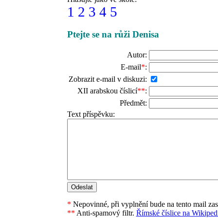
1
2
3
4
5
Ptejte se na růži Denisa
Autor:
E-mail
*
:
Zobrazit e-mail v diskuzi:
XII arabskou číslicí
**
:
Předmět:
Text příspěvku:
*
Nepovinné, při vyplnění bude na tento mail za
**
Anti-spamový filtr.
Římské číslice na Wikipedi