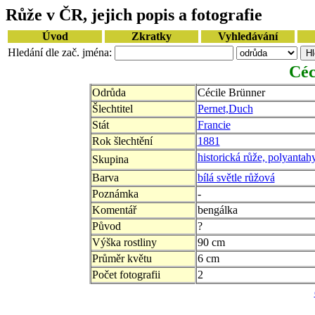
Růže v ČR, jejich popis a fotografie
Úvod
Zkratky
Vyhledávání
Hledání dle zač. jména:
Céc
Odrůda
Cécile Brünner
Šlechtitel
Pernet,Duch
Stát
Francie
Rok šlechtění
1881
historická růže, polyantah
Skupina
Barva
bílá světle růžová
Poznámka
-
Komentář
bengálka
Původ
?
Výška rostliny
90 cm
Průměr květu
6 cm
Počet fotografii
2