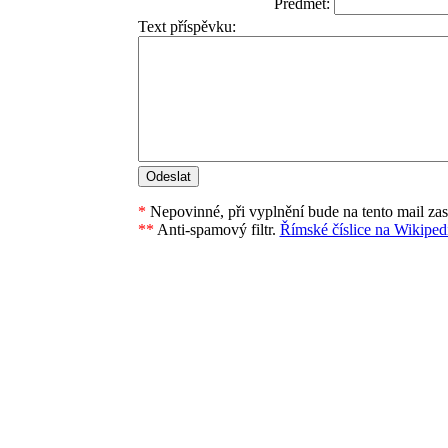
Předmět:
Text příspěvku:
*
Nepovinné, při vyplnění bude na tento mail za
**
Anti-spamový filtr.
Římské číslice na Wikipedi