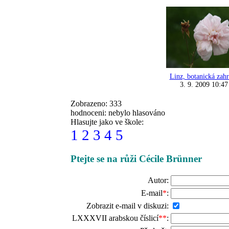
Linz, botanická zah
3. 9. 2009 10:47
Zobrazeno: 333
hodnoceni: nebylo hlasováno
Hlasujte jako ve škole:
1
2
3
4
5
Ptejte se na růži Cécile Brünner
Autor:
E-mail
*
:
Zobrazit e-mail v diskuzi:
LXXXVII arabskou číslicí
**
: