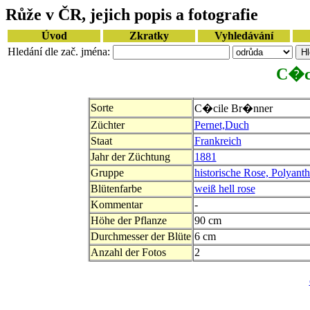
Růže v ČR, jejich popis a fotografie
Úvod
Zkratky
Vyhledávání
Hledání dle zač. jména:
C�c
Sorte
C�cile Br�nner
Züchter
Pernet,Duch
Staat
Frankreich
Jahr der Züchtung
1881
Gruppe
historische Rose, Polyant
Blütenfarbe
weiß hell rose
Kommentar
-
Höhe der Pflanze
90 cm
Durchmesser der Blüte
6 cm
Anzahl der Fotos
2