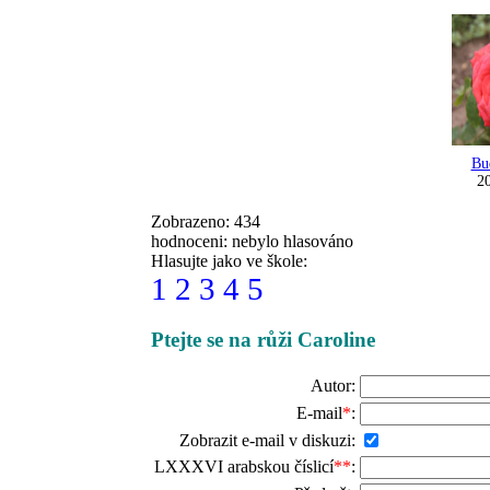
Bu
20
Zobrazeno: 434
hodnoceni: nebylo hlasováno
Hlasujte jako ve škole:
1
2
3
4
5
Ptejte se na růži Caroline
Autor:
E-mail
*
:
Zobrazit e-mail v diskuzi:
LXXXVI arabskou číslicí
**
: