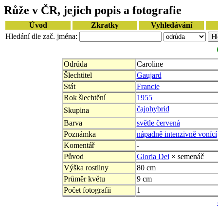
Růže v ČR, jejich popis a fotografie
Úvod
Zkratky
Vyhledávání
Hledání dle zač. jména:
Odrůda
Caroline
Šlechtitel
Gaujard
Stát
Francie
Rok šlechtění
1955
čajohybrid
Skupina
Barva
světle červená
Poznámka
nápadně intenzivně vonící
Komentář
-
Původ
Gloria Dei
× semenáč
Výška rostliny
80 cm
Průměr květu
9 cm
Počet fotografii
1