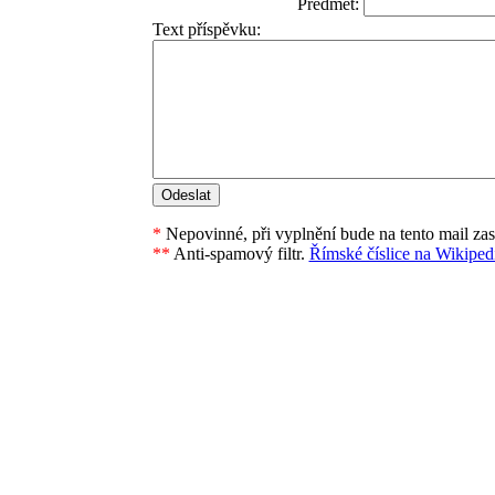
Předmět:
Text příspěvku:
*
Nepovinné, při vyplnění bude na tento mail za
**
Anti-spamový filtr.
Římské číslice na Wikipedi