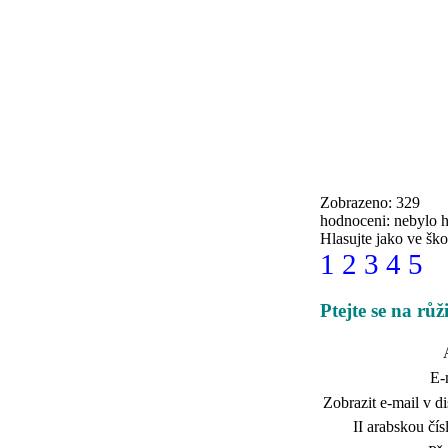
Zobrazeno: 329
hodnoceni: nebylo 
Hlasujte jako ve ško
1
2
3
4
5
Ptejte se na růž
E-
Zobrazit e-mail v di
II arabskou čísl