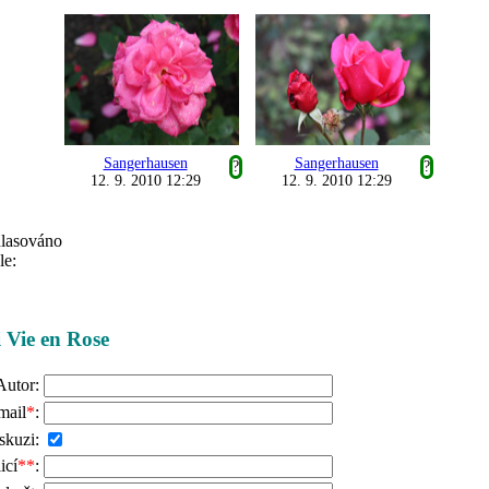
Sangerhausen
Sangerhausen
?
?
12. 9. 2010 12:29
12. 9. 2010 12:29
hlasováno
le:
i Vie en Rose
Autor:
mail
*
:
skuzi:
icí
**
: