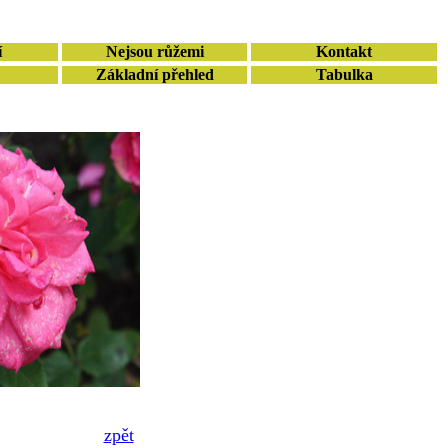
í
Nejsou růžemi
Kontakt
Základní přehled
Tabulka
zpět