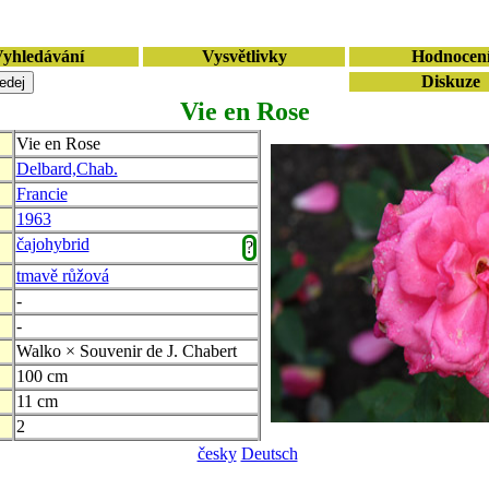
yhledávání
Vysvětlivky
Hodnocen
Diskuze
Vie en Rose
Vie en Rose
Delbard,Chab.
Francie
1963
čajohybrid
?
tmavě růžová
-
-
Walko × Souvenir de J. Chabert
100 cm
11 cm
2
česky
Deutsch