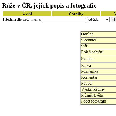
Růže v ČR, jejich popis a fotografie
Úvod
Zkratky
V
Hledání dle zač. jména:
Odrůda
Šlechtitel
Stát
Rok šlechtění
Skupina
Barva
Poznámka
Komentář
Původ
Výška rostliny
Průměr květu
Počet fotografii