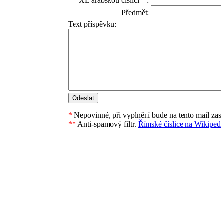
XL arabskou číslicí
**
:
Předmět:
Text příspěvku:
*
Nepovinné, při vyplnění bude na tento mail za
**
Anti-spamový filtr.
Římské číslice na Wikipedi