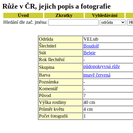
Růže v ČR, jejich popis a fotografie
Úvod
Zkratky
Vyhledávání
Hledání dle zač. jména:
Odrůda
VELsib
Šlechtitel
Boudolf
Stát
Belgie
Rok šlechtění
-
půdopokryvná růže
Skupina
Barva
tmavě červená
Poznámka
-
Komentář
-
Původ
?
Výška rostliny
40 cm
Průměr květu
4 cm
Počet fotografii
1