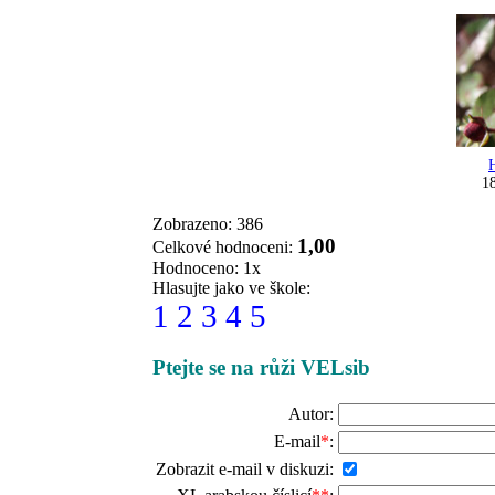
18
Zobrazeno: 386
1,00
Celkové hodnoceni:
Hodnoceno: 1x
Hlasujte jako ve škole:
1
2
3
4
5
Ptejte se na růži VELsib
Autor:
E-mail
*
:
Zobrazit e-mail v diskuzi: