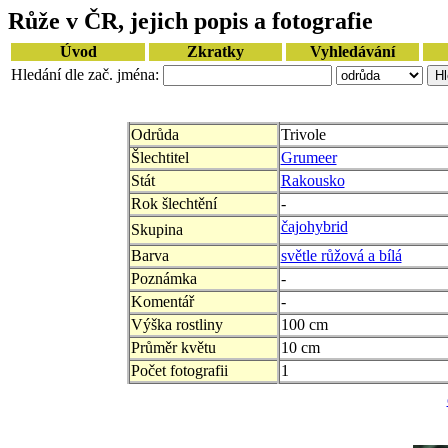
Růže v ČR, jejich popis a fotografie
Úvod
Zkratky
Vyhledávání
Hledání dle zač. jména:
Odrůda
Trivole
Šlechtitel
Grumeer
Stát
Rakousko
Rok šlechtění
-
čajohybrid
Skupina
Barva
světle růžová a bílá
Poznámka
-
Komentář
-
Výška rostliny
100 cm
Průměr květu
10 cm
Počet fotografii
1