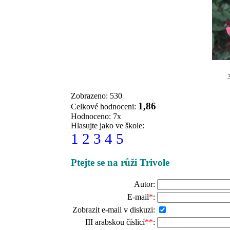
Zobrazeno: 530
1,86
Celkové hodnoceni:
Hodnoceno: 7x
Hlasujte jako ve škole:
1
2
3
4
5
Ptejte se na růži Trivole
Autor:
E-mail
*
:
Zobrazit e-mail v diskuzi:
III arabskou číslicí
**
: