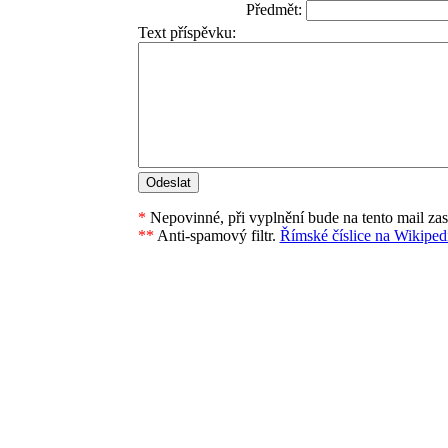
Předmět:
Text příspěvku:
*
Nepovinné, při vyplnění bude na tento mail za
**
Anti-spamový filtr.
Římské číslice na Wikipedi