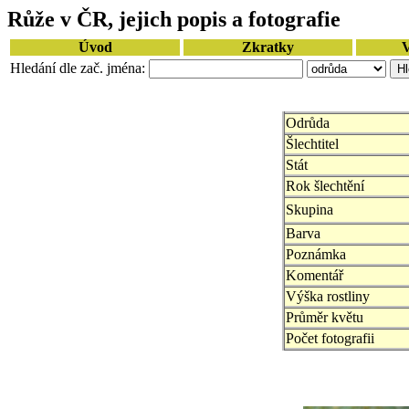
Růže v ČR, jejich popis a fotografie
Úvod
Zkratky
V
Hledání dle zač. jména:
Odrůda
Šlechtitel
Stát
Rok šlechtění
Skupina
Barva
Poznámka
Komentář
Výška rostliny
Průměr květu
Počet fotografii