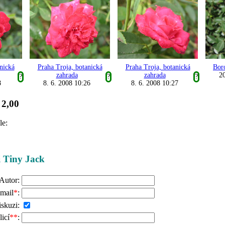
nická
Praha Troja, botanická
Praha Troja, botanická
Bor
zahrada
zahrada
20
?
?
?
8
8. 6. 2008 10:26
8. 6. 2008 10:27
2,00
:
le:
ži Tiny Jack
Autor:
mail
*
:
iskuzi:
icí
**
: