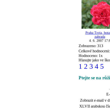
Praha Troja, bota
zahrada
4. 6. 2007 17:
Zobrazeno: 313
Celkové hodnoceni
Hodnoceno: 1x
Hlasujte jako ve ško
1
2
3
4
5
Ptejte se na rů
E-
Zobrazit e-mail v d
XLVII arabskou čísl