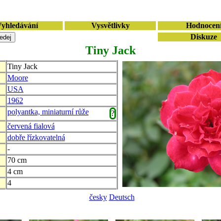
yhledávání
Vysvětlivky
Hodnocen
Diskuze
Tiny Jack
Tiny Jack
Moore
USA
1962
polyantka, miniaturní růže
?
červená fialová
dobře řízkovatelná
-
70 cm
4 cm
4
česky
Deutsch