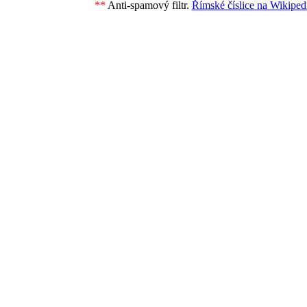
**
Anti-spamový filtr.
Římské číslice na Wikipedi