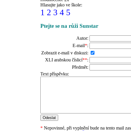
Hlasujte jako ve škole:
1
2
3
4
5
Ptejte se na růži Sunstar
Autor:
E-mail
*
:
Zobrazit e-mail v diskuzi:
XLI arabskou číslicí
**
:
Předmět:
Text příspěvku:
*
Nepovinné, při vyplnění bude na tento mail za