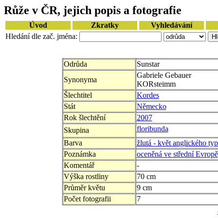
Růže v ČR, jejich popis a fotografie
Úvod
Zkratky
Vyhledávání
Hledání dle zač. jména:
Odrůda
Sunstar
Gabriele Gebauer
Synonyma
KORsteimm
Šlechtitel
Kordes
Stát
Německo
Rok šlechtění
2007
floribunda
Skupina
Barva
žlutá - květ anglického ty
Poznámka
oceněná ve střední Evropě
Komentář
-
Výška rostliny
70 cm
Průměr květu
9 cm
Počet fotografii
7