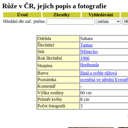
Růže v ČR, jejich popis a fotografie
Úvod
Zkratky
Vyhledávání
Hledání dle zač. jména:
Odrůda
Sahara
Šlechtitel
Tantau
Stát
Německo
Rok šlechtění
1966
floribunda
Skupina
Barva
žlutá a světle růžová
Poznámka
oceněná ve střední Evropě
Komentář
-
Výška rostliny
60 cm
Průměr květu
8 cm
Počet fotografii
3