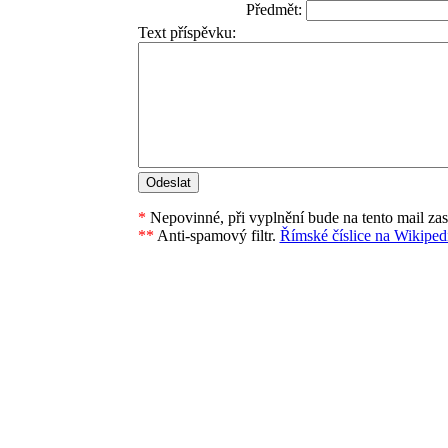
Předmět:
Text příspěvku:
*
Nepovinné, při vyplnění bude na tento mail za
**
Anti-spamový filtr.
Římské číslice na Wikipedi