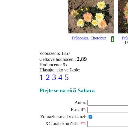
Průhonice, Chotobuz
Prů
?
16
Zobrazeno: 1357
2,89
Celkové hodnoceni:
Hodnoceno: 9x
Hlasujte jako ve škole:
1
2
3
4
5
Ptejte se na růži Sahara
Autor:
E-mail
*
:
Zobrazit e-mail v diskuzi:
XC arabskou číslicí
**
: