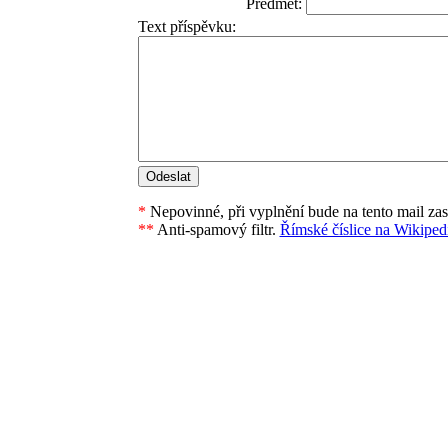
Předmět:
Text příspěvku:
*
Nepovinné, při vyplnění bude na tento mail za
**
Anti-spamový filtr.
Římské číslice na Wikipedi