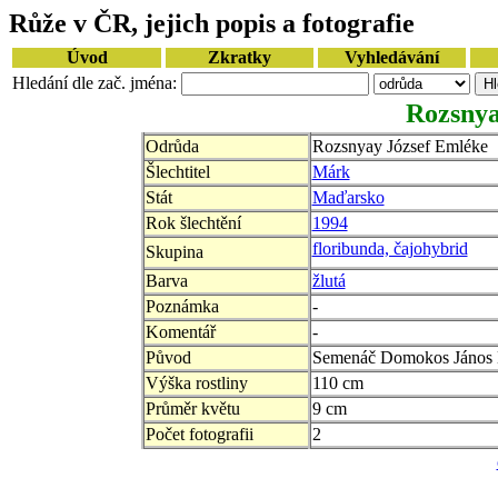
Růže v ČR, jejich popis a fotografie
Úvod
Zkratky
Vyhledávání
Hledání dle zač. jména:
Rozsnya
Odrůda
Rozsnyay József Emléke
Šlechtitel
Márk
Stát
Maďarsko
Rok šlechtění
1994
floribunda, čajohybrid
Skupina
Barva
žlutá
Poznámka
-
Komentář
-
Původ
Semenáč Domokos János
Výška rostliny
110 cm
Průměr květu
9 cm
Počet fotografii
2