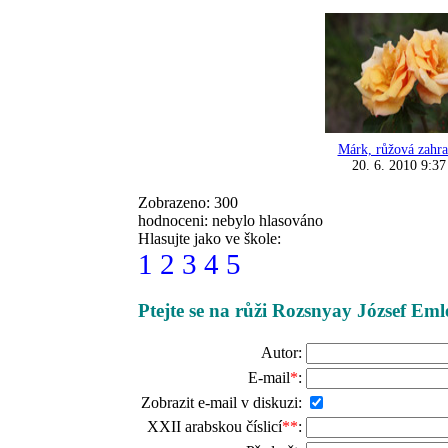
Márk, růžová zahr
20. 6. 2010 9:37
Zobrazeno: 300
hodnoceni: nebylo hlasováno
Hlasujte jako ve škole:
1
2
3
4
5
Ptejte se na růži Rozsnyay József Eml
Autor:
E-mail
*
:
Zobrazit e-mail v diskuzi:
XXII arabskou číslicí
**
: