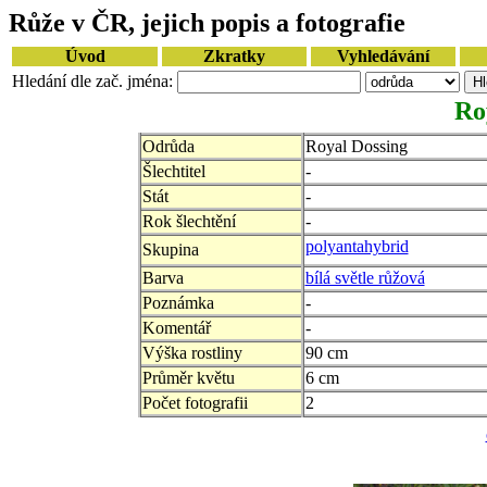
Růže v ČR, jejich popis a fotografie
Úvod
Zkratky
Vyhledávání
Hledání dle zač. jména:
Ro
Odrůda
Royal Dossing
Šlechtitel
-
Stát
-
Rok šlechtění
-
polyantahybrid
Skupina
Barva
bílá světle růžová
Poznámka
-
Komentář
-
Výška rostliny
90 cm
Průměr květu
6 cm
Počet fotografii
2