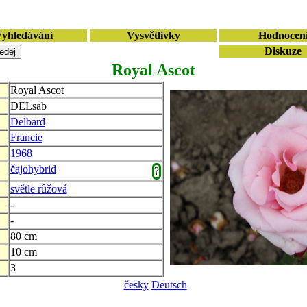
yhledávání
Vysvětlivky
Hodnocen
Diskuze
Royal Ascot
Royal Ascot
DELsab
Delbard
Francie
1968
čajohybrid
?
světle růžová
-
-
80 cm
10 cm
3
česky
Deutsch