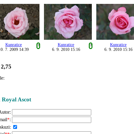
Kunratice
Kunratice
Kunratice
?
?
10. 7. 2009 14:39
6. 9. 2010 15:16
6. 9. 2010 15:16
2,75
:
le:
i Royal Ascot
Autor:
mail
*
:
skuzi: