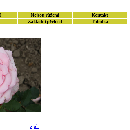
í
Nejsou růžemi
Kontakt
Základní přehled
Tabulka
zpět