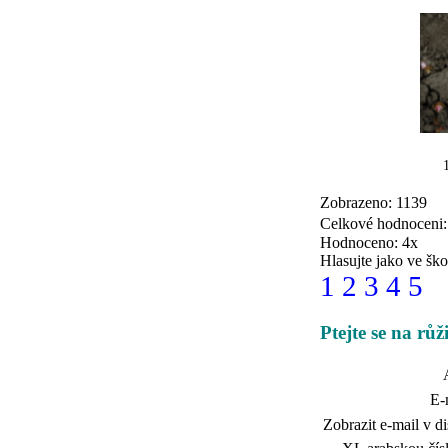
Zobrazeno: 1139
Celkové hodnoceni
Hodnoceno: 4x
Hlasujte jako ve ško
1
2
3
4
5
Ptejte se na růž
E-
Zobrazit e-mail v di