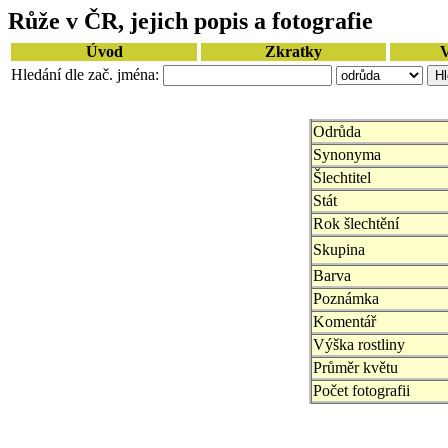
Růže v ČR, jejich popis a fotografie
Úvod
Zkratky
V
Hledání dle zač. jména:
Odrůda
Synonyma
Šlechtitel
Stát
Rok šlechtění
Skupina
Barva
Poznámka
Komentář
Výška rostliny
Průměr květu
Počet fotografii