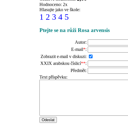
Hodnoceno: 2x
Hlasujte jako ve škole:
1
2
3
4
5
Ptejte se na růži Rosa arvensis
Autor:
E-mail
*
:
Zobrazit e-mail v diskuzi:
XXIX arabskou číslicí
**
:
Předmět:
Text příspěvku: