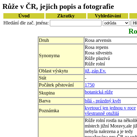
Růže v ČR, jejich popis a fotografie
Úvod
Zkratky
Vyhledávání
Hledání dle zač. jména:
Ro
Druh
Rosa arvensis
Rosa repens
Rosa silvestris
Synonyma
Růže plazivá
Růže rolní
Oblast výskytu
již.,záp.Ev.
Stát
-
Počátek pěstování
1750
botanická růže
Skupina
Barva
bílá - prázdný květ
kvetoucí jen jednou v roce
Poznámka
všestranně otužilá
Růže rolní rostla na několi
místech jižní Moravy,ale již
nebyla nalezena a je tedy
považována pro ČR za vy