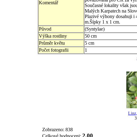
Komentář
Současné lokality však jso
Malých Karpatech na Slov
Plazivé výhony dosahuji i 
m.Šípky 1 x 1 cm.
Původ
(Syntylae)
Výška rostliny
50 cm
Průměr květu
5 cm
Počet fotografii
1
Linz
3
Zobrazeno: 838
2,00
Celkové hodnoceni: