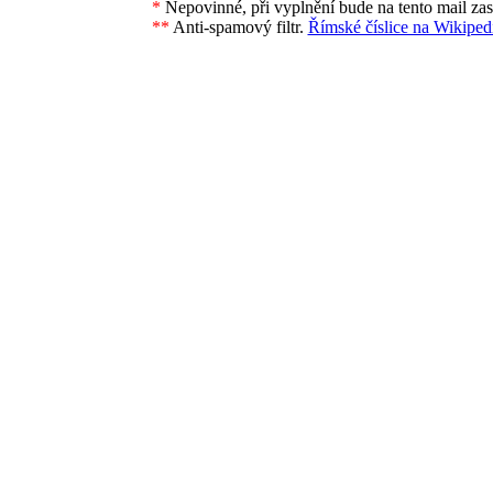
*
Nepovinné, při vyplnění bude na tento mail za
**
Anti-spamový filtr.
Římské číslice na Wikipedi