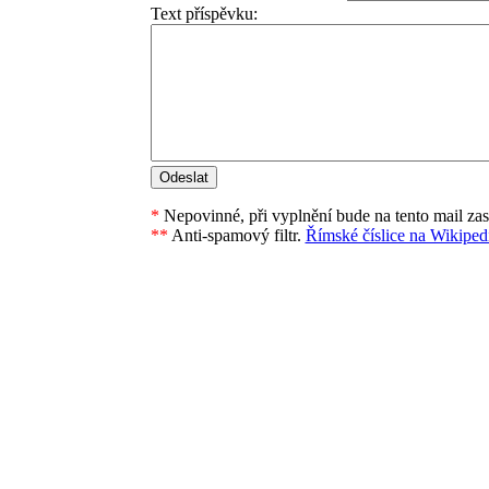
Text příspěvku:
*
Nepovinné, při vyplnění bude na tento mail za
**
Anti-spamový filtr.
Římské číslice na Wikipedi