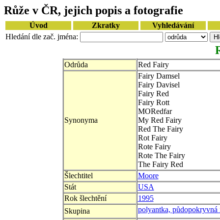
Růže v ČR, jejich popis a fotografie
Úvod
Zkratky
Vyhledávání
Hledání dle zač. jména:
Odrůda
Red Fairy
Fairy Damsel
Fairy Davisel
Fairy Red
Fairy Rott
MORedfar
Synonyma
My Red Fairy
Red The Fairy
Rot Fairy
Rote Fairy
Rote The Fairy
The Fairy Red
Šlechtitel
Moore
Stát
USA
Rok šlechtění
1995
polyantka, půdopokryvná 
Skupina