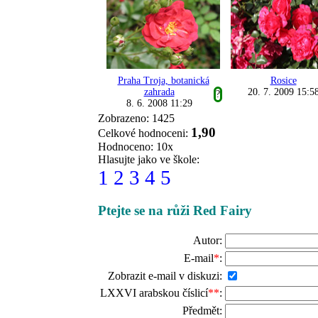
Praha Troja, botanická
Rosice
zahrada
20. 7. 2009 15:5
?
8. 6. 2008 11:29
Zobrazeno: 1425
1,90
Celkové hodnoceni:
Hodnoceno: 10x
Hlasujte jako ve škole:
1
2
3
4
5
Ptejte se na růži Red Fairy
Autor:
E-mail
*
:
Zobrazit e-mail v diskuzi:
LXXVI arabskou číslicí
**
:
Předmět: