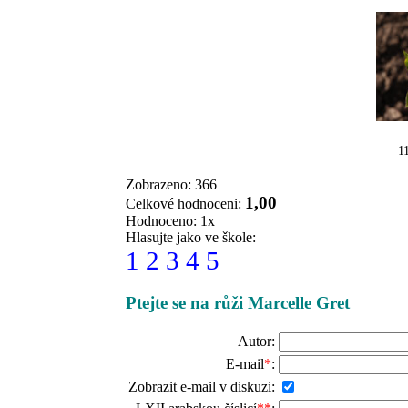
1
Zobrazeno: 366
1,00
Celkové hodnoceni:
Hodnoceno: 1x
Hlasujte jako ve škole:
1
2
3
4
5
Ptejte se na růži Marcelle Gret
Autor:
E-mail
*
:
Zobrazit e-mail v diskuzi: