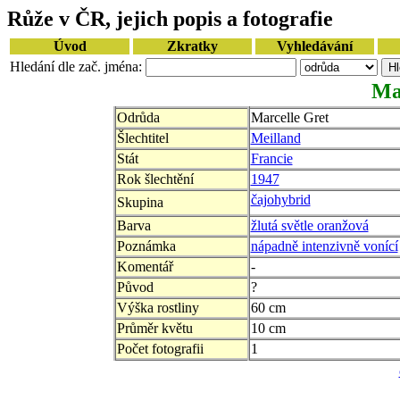
Růže v ČR, jejich popis a fotografie
Úvod
Zkratky
Vyhledávání
Hledání dle zač. jména:
Ma
Odrůda
Marcelle Gret
Šlechtitel
Meilland
Stát
Francie
Rok šlechtění
1947
čajohybrid
Skupina
Barva
žlutá světle oranžová
Poznámka
nápadně intenzivně vonící
Komentář
-
Původ
?
Výška rostliny
60 cm
Průměr květu
10 cm
Počet fotografii
1