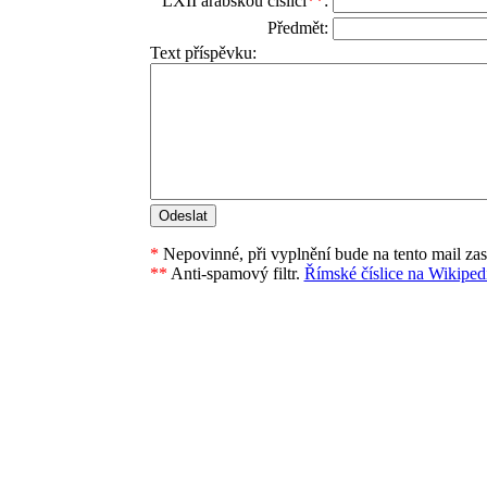
LXII arabskou číslicí
**
:
Předmět:
Text příspěvku:
*
Nepovinné, při vyplnění bude na tento mail za
**
Anti-spamový filtr.
Římské číslice na Wikipedi