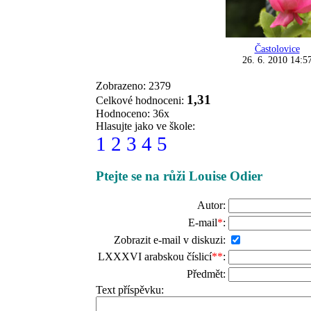
Častolovice
26. 6. 2010 14:5
Zobrazeno: 2379
1,31
Celkové hodnoceni:
Hodnoceno: 36x
Hlasujte jako ve škole:
1
2
3
4
5
Ptejte se na růži Louise Odier
Autor:
E-mail
*
:
Zobrazit e-mail v diskuzi:
LXXXVI arabskou číslicí
**
:
Předmět:
Text příspěvku: