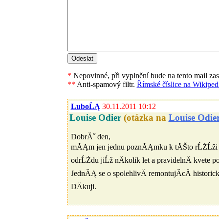
*
Nepovinné, při vyplnění bude na tento mail za
**
Anti-spamový filtr.
Římské číslice na Wikipedi
LuboĹĄ
30.11.2011 10:12
Louise Odier
(otázka na
Louise Odie
DobrĂ˝ den,
mĂĄm jen jednu poznĂĄmku k tĂŠto rĹŻĹži - p
odrĹŻdu jiĹž nÄkolik let a pravidelnÄ kvete 
JednĂĄ se o spolehlivÄ remontujĂ­cĂ­ historic
DÄkuji.