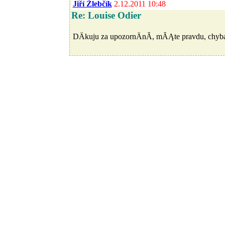
Jiří Žlebčík
2.12.2011 10:48
Re: Louise Odier
DÄkuju za upozornÄnĂ­, mĂĄte pravdu, chyb