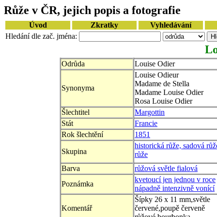
Růže v ČR, jejich popis a fotografie
Úvod
Zkratky
Vyhledávání
Hledání dle zač. jména:
Lo
Odrůda
Louise Odier
Louise Odieur
Madame de Stella
Synonyma
Madame Louise Odier
Rosa Louise Odier
Šlechtitel
Margottin
Stát
Francie
Rok šlechtění
1851
historická růže, sadová růž
Skupina
růže
Barva
růžová světle fialová
kvetoucí jen jednou v roce
Poznámka
nápadně intenzivně vonící
Šípky 26 x 11 mm,světle
Komentář
červené,poupě červeně
růžové,bourbonka