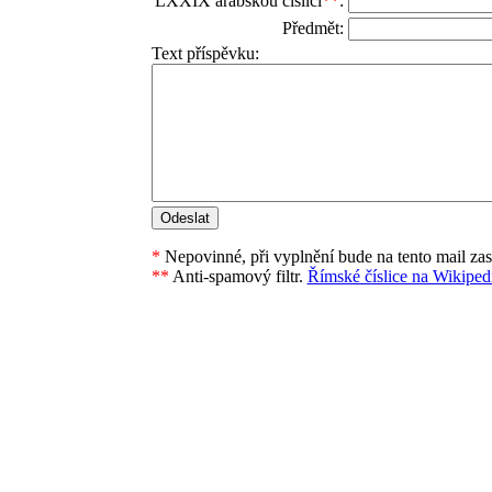
LXXIX arabskou číslicí
**
:
Předmět:
Text příspěvku:
*
Nepovinné, při vyplnění bude na tento mail za
**
Anti-spamový filtr.
Římské číslice na Wikipedi