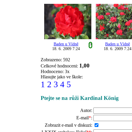
Baden u Vídně
Baden u Vídně
?
18. 6. 2009 7:24
18. 6. 2009 7:24
Zobrazeno: 592
1,00
Celkové hodnoceni:
Hodnoceno: 3x
Hlasujte jako ve škole:
1
2
3
4
5
Ptejte se na růži Kardinal König
Autor:
E-mail
*
:
Zobrazit e-mail v diskuzi: