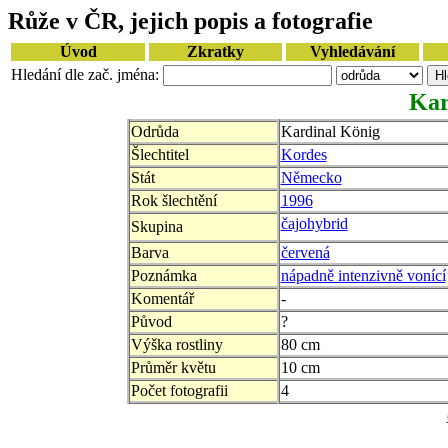
Růže v ČR, jejich popis a fotografie
Úvod
Zkratky
Vyhledávání
Hledání dle zač. jména:
Kar
Odrůda
Kardinal König
Šlechtitel
Kordes
Stát
Německo
Rok šlechtění
1996
čajohybrid
Skupina
Barva
červená
Poznámka
nápadně intenzivně vonící
Komentář
-
Původ
?
Výška rostliny
80 cm
Průměr květu
10 cm
Počet fotografii
4