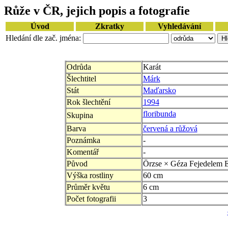
Růže v ČR, jejich popis a fotografie
Úvod
Zkratky
Vyhledávání
Hledání dle zač. jména:
Odrůda
Karát
Šlechtitel
Márk
Stát
Maďarsko
Rok šlechtění
1994
floribunda
Skupina
Barva
červená a růžová
Poznámka
-
Komentář
-
Původ
Örzse × Géza Fejedelem 
Výška rostliny
60 cm
Průměr květu
6 cm
Počet fotografii
3