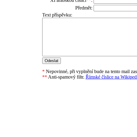
XI arabskou číslicí
**
:
Předmět:
Text příspěvku:
*
Nepovinné, při vyplnění bude na tento mail za
**
Anti-spamový filtr.
Římské číslice na Wikipedi