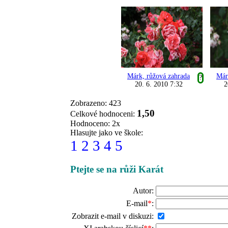
Márk, růžová zahrada
Már
?
20. 6. 2010 7:32
2
Zobrazeno: 423
1,50
Celkové hodnoceni:
Hodnoceno: 2x
Hlasujte jako ve škole:
1
2
3
4
5
Ptejte se na růži Karát
Autor:
E-mail
*
:
Zobrazit e-mail v diskuzi: