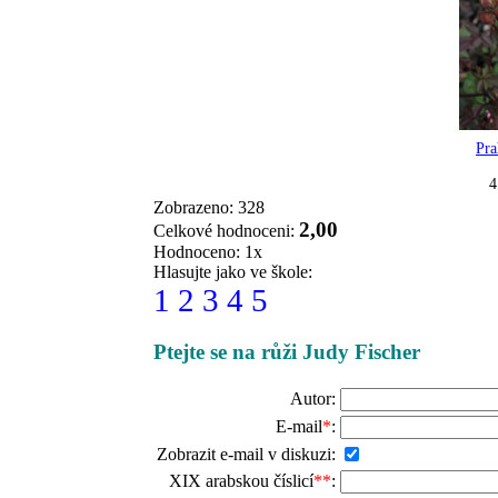
Pra
4
Zobrazeno: 328
2,00
Celkové hodnoceni:
Hodnoceno: 1x
Hlasujte jako ve škole:
1
2
3
4
5
Ptejte se na růži Judy Fischer
Autor:
E-mail
*
:
Zobrazit e-mail v diskuzi:
XIX arabskou číslicí
**
: