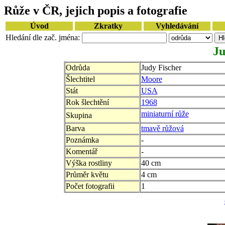
Růže v ČR, jejich popis a fotografie
Úvod
Zkratky
Vyhledávání
Hledání dle zač. jména:
Ju
Odrůda
Judy Fischer
Šlechtitel
Moore
Stát
USA
Rok šlechtění
1968
miniaturní růže
Skupina
Barva
tmavě růžová
Poznámka
-
Komentář
-
Výška rostliny
40 cm
Průměr květu
4 cm
Počet fotografii
1