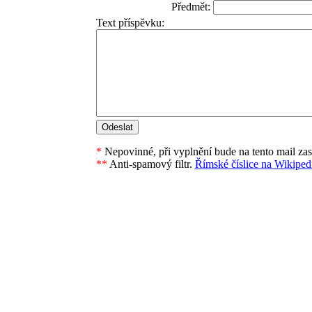
Předmět:
Text příspěvku:
*
Nepovinné, při vyplnění bude na tento mail za
**
Anti-spamový filtr.
Římské číslice na Wikipedi