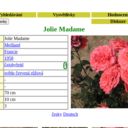
yhledávání
Vysvětlivky
Hodnocen
Diskuze
Jolie Madame
Jolie Madame
Meilland
Francie
1958
čajohybrid
?
světle červená růžová
-
-
70 cm
10 cm
3
česky
Deutsch