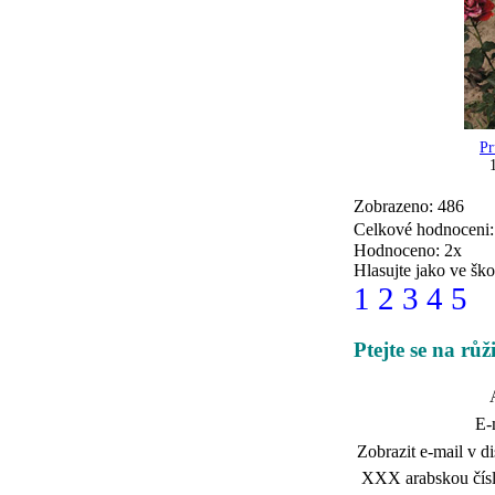
Pr
Zobrazeno: 486
Celkové hodnoceni
Hodnoceno: 2x
Hlasujte jako ve ško
1
2
3
4
5
Ptejte se na rů
E-
Zobrazit e-mail v di
XXX arabskou čísl