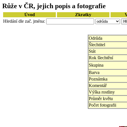
Růže v ČR, jejich popis a fotografie
Úvod
Zkratky
V
Hledání dle zač. jména:
Odrůda
Šlechtitel
Stát
Rok šlechtění
Skupina
Barva
Poznámka
Komentář
Výška rostliny
Průměr květu
Počet fotografii