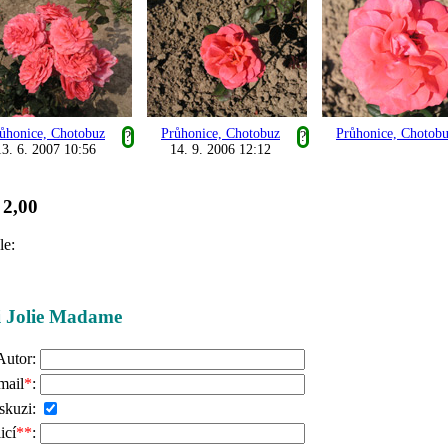
ůhonice, Chotobuz
Průhonice, Chotobuz
Průhonice, Chotob
?
?
13. 6. 2007 10:56
14. 9. 2006 12:12
2,00
:
le:
ži Jolie Madame
Autor:
mail
*
:
skuzi:
icí
**
: