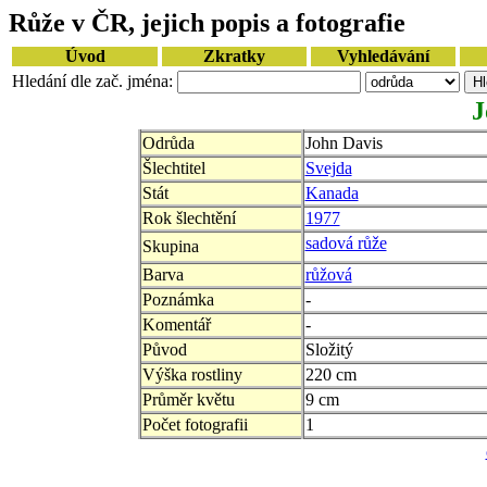
Růže v ČR, jejich popis a fotografie
Úvod
Zkratky
Vyhledávání
Hledání dle zač. jména:
J
Odrůda
John Davis
Šlechtitel
Svejda
Stát
Kanada
Rok šlechtění
1977
sadová růže
Skupina
Barva
růžová
Poznámka
-
Komentář
-
Původ
Složitý
Výška rostliny
220 cm
Průměr květu
9 cm
Počet fotografii
1