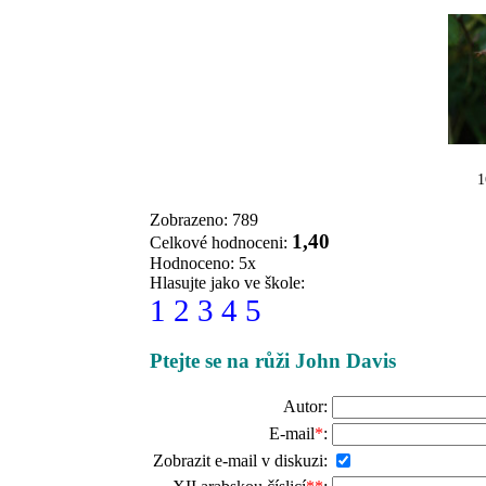
1
Zobrazeno: 789
1,40
Celkové hodnoceni:
Hodnoceno: 5x
Hlasujte jako ve škole:
1
2
3
4
5
Ptejte se na růži John Davis
Autor:
E-mail
*
:
Zobrazit e-mail v diskuzi: