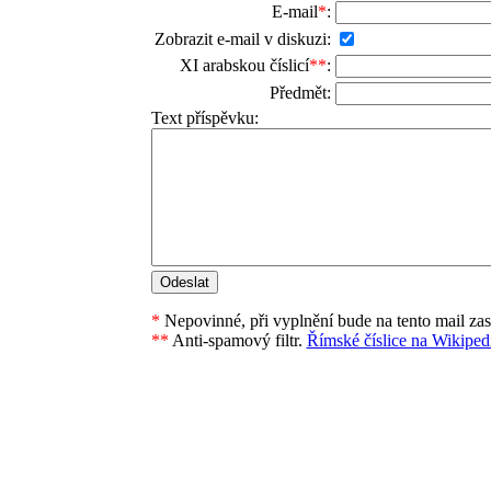
E-mail
*
:
Zobrazit e-mail v diskuzi:
XI arabskou číslicí
**
:
Předmět:
Text příspěvku:
*
Nepovinné, při vyplnění bude na tento mail za
**
Anti-spamový filtr.
Římské číslice na Wikipedi