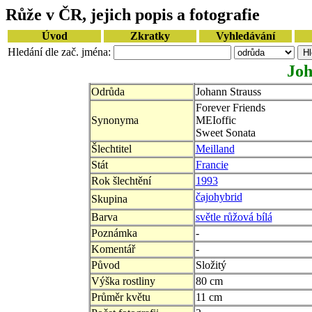
Růže v ČR, jejich popis a fotografie
Úvod
Zkratky
Vyhledávání
Hledání dle zač. jména:
Joh
Odrůda
Johann Strauss
Forever Friends
Synonyma
MEIoffic
Sweet Sonata
Šlechtitel
Meilland
Stát
Francie
Rok šlechtění
1993
čajohybrid
Skupina
Barva
světle růžová bílá
Poznámka
-
Komentář
-
Původ
Složitý
Výška rostliny
80 cm
Průměr květu
11 cm