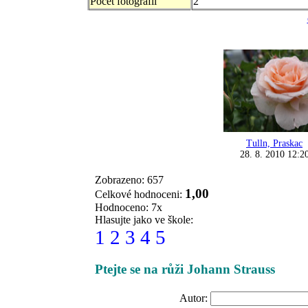
Počet fotografii
2
Tulln, Praskac
28. 8. 2010 12:2
Zobrazeno: 657
1,00
Celkové hodnoceni:
Hodnoceno: 7x
Hlasujte jako ve škole:
1
2
3
4
5
Ptejte se na růži Johann Strauss
Autor: