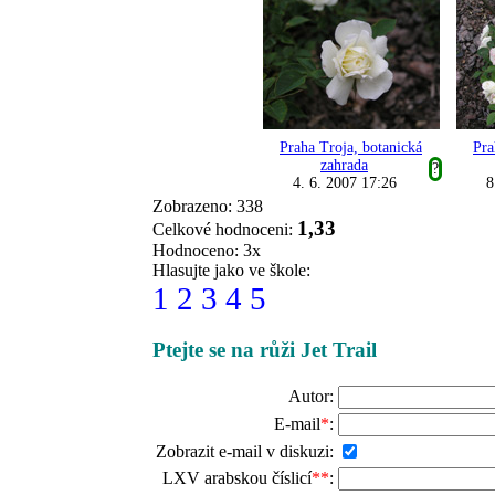
Praha Troja, botanická
Pra
zahrada
?
4. 6. 2007 17:26
8
Zobrazeno: 338
1,33
Celkové hodnoceni:
Hodnoceno: 3x
Hlasujte jako ve škole:
1
2
3
4
5
Ptejte se na růži Jet Trail
Autor:
E-mail
*
:
Zobrazit e-mail v diskuzi:
LXV arabskou číslicí
**
: