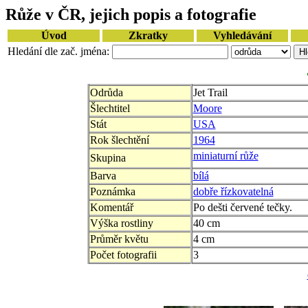
Růže v ČR, jejich popis a fotografie
Úvod
Zkratky
Vyhledávání
Hledání dle zač. jména:
Odrůda
Jet Trail
Šlechtitel
Moore
Stát
USA
Rok šlechtění
1964
miniaturní růže
Skupina
Barva
bílá
Poznámka
dobře řízkovatelná
Komentář
Po dešti červené tečky.
Výška rostliny
40 cm
Průměr květu
4 cm
Počet fotografii
3