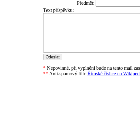
Předmět:
Text příspěvku:
*
Nepovinné, při vyplnění bude na tento mail za
**
Anti-spamový filtr.
Římské číslice na Wikipedi