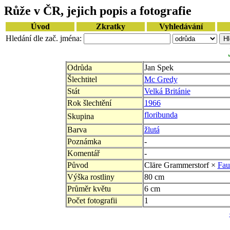
Růže v ČR, jejich popis a fotografie
Úvod
Zkratky
Vyhledávání
Hledání dle zač. jména:
Odrůda
Jan Spek
Šlechtitel
Mc Gredy
Stát
Velká Británie
Rok šlechtění
1966
floribunda
Skupina
Barva
žlutá
Poznámka
-
Komentář
-
Původ
Cläre Grammerstorf ×
Fau
Výška rostliny
80 cm
Průměr květu
6 cm
Počet fotografii
1