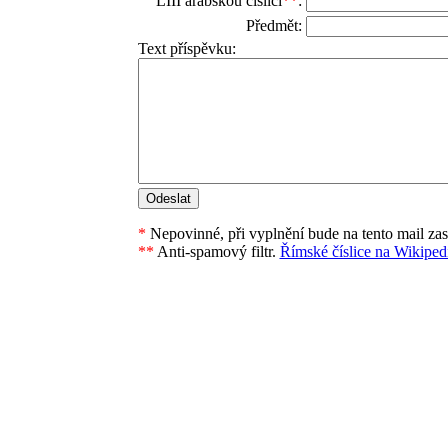
LIII arabskou číslicí
**
:
Předmět:
Text příspěvku:
*
Nepovinné, při vyplnění bude na tento mail za
**
Anti-spamový filtr.
Římské číslice na Wikipedi