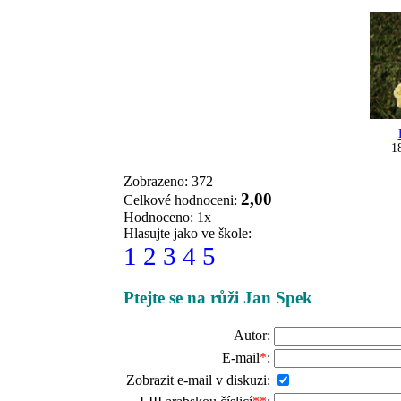
1
Zobrazeno: 372
2,00
Celkové hodnoceni:
Hodnoceno: 1x
Hlasujte jako ve škole:
1
2
3
4
5
Ptejte se na růži Jan Spek
Autor:
E-mail
*
:
Zobrazit e-mail v diskuzi: