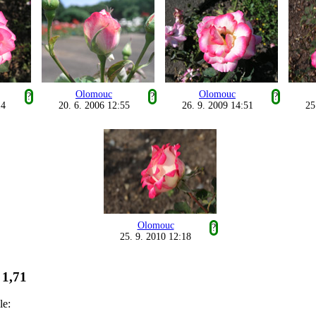
Olomouc
Olomouc
?
?
?
14
20. 6. 2006 12:55
26. 9. 2009 14:51
25
Olomouc
?
25. 9. 2010 12:18
1,71
:
le: