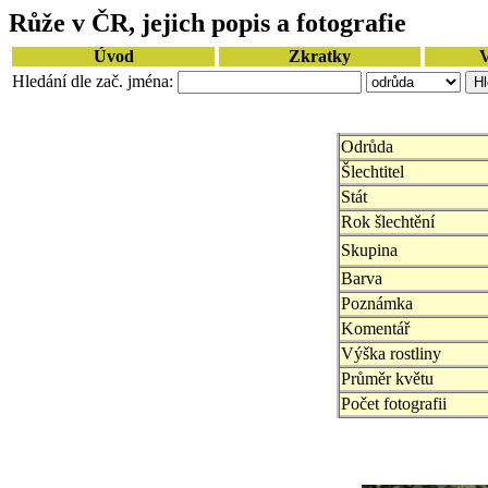
Růže v ČR, jejich popis a fotografie
Úvod
Zkratky
V
Hledání dle zač. jména:
Odrůda
Šlechtitel
Stát
Rok šlechtění
Skupina
Barva
Poznámka
Komentář
Výška rostliny
Průměr květu
Počet fotografii