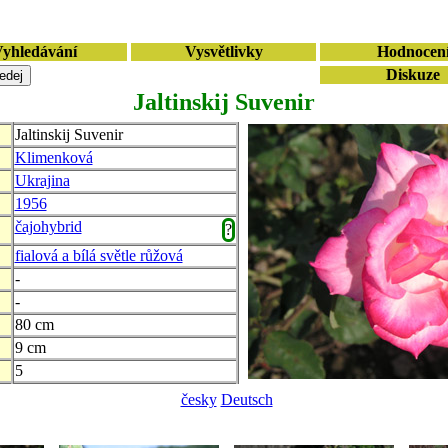
yhledávání
Vysvětlivky
Hodnocen
Diskuze
Jaltinskij Suvenir
Jaltinskij Suvenir
Klimenková
Ukrajina
1956
čajohybrid
?
fialová a bílá světle růžová
-
-
80 cm
9 cm
5
česky
Deutsch