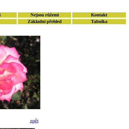
í
Nejsou růžemi
Kontakt
Základní přehled
Tabulka
zpět