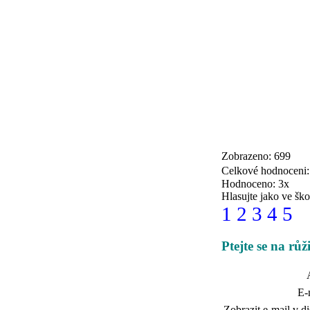
Zobrazeno: 699
Celkové hodnoceni
Hodnoceno: 3x
Hlasujte jako ve ško
1
2
3
4
5
Ptejte se na růž
E-
Zobrazit e-mail v di