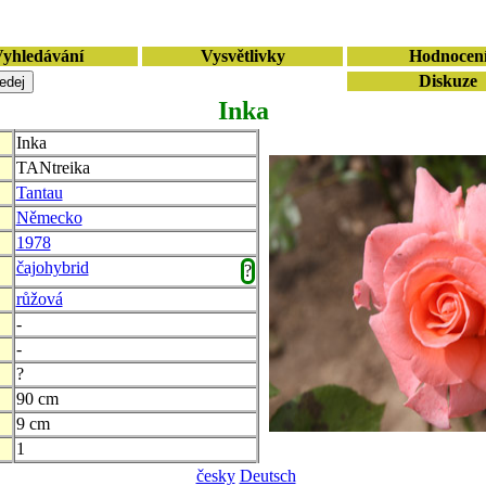
yhledávání
Vysvětlivky
Hodnocen
Diskuze
Inka
Inka
TANtreika
Tantau
Německo
1978
čajohybrid
?
růžová
-
-
?
90 cm
9 cm
1
česky
Deutsch