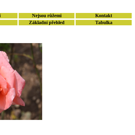
í
Nejsou růžemi
Kontakt
Základní přehled
Tabulka