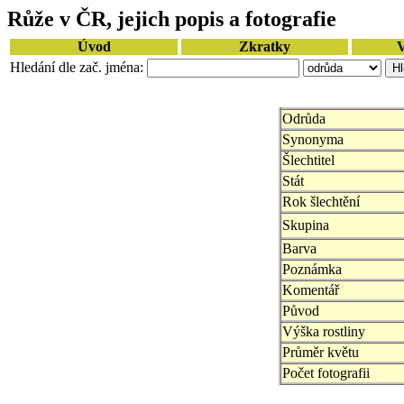
Růže v ČR, jejich popis a fotografie
Úvod
Zkratky
V
Hledání dle zač. jména:
Odrůda
Synonyma
Šlechtitel
Stát
Rok šlechtění
Skupina
Barva
Poznámka
Komentář
Původ
Výška rostliny
Průměr květu
Počet fotografii