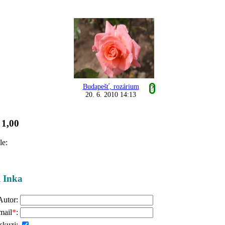
Budapešť, rozárium
?
20. 6. 2010 14:13
1,00
:
le:
i Inka
Autor:
mail
*
:
skuzi: