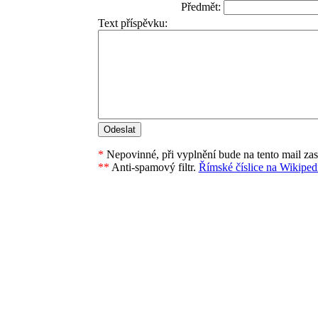
Předmět:
Text příspěvku:
*
Nepovinné, při vyplnění bude na tento mail za
**
Anti-spamový filtr.
Římské číslice na Wikipedi