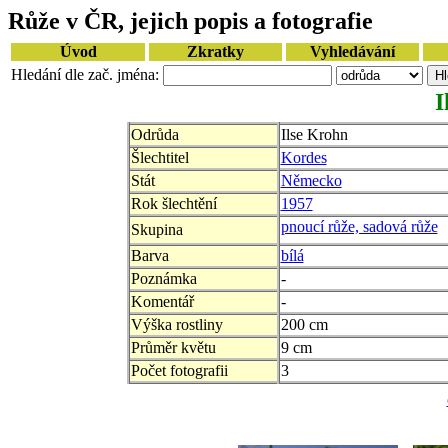
Růže v ČR, jejich popis a fotografie
Úvod
Zkratky
Vyhledávání
Hledání dle zač. jména:
I
Odrůda
Ilse Krohn
Šlechtitel
Kordes
Stát
Německo
Rok šlechtění
1957
pnoucí růže, sadová růže
Skupina
Barva
bílá
Poznámka
-
Komentář
-
Výška rostliny
200 cm
Průměr květu
9 cm
Počet fotografii
3