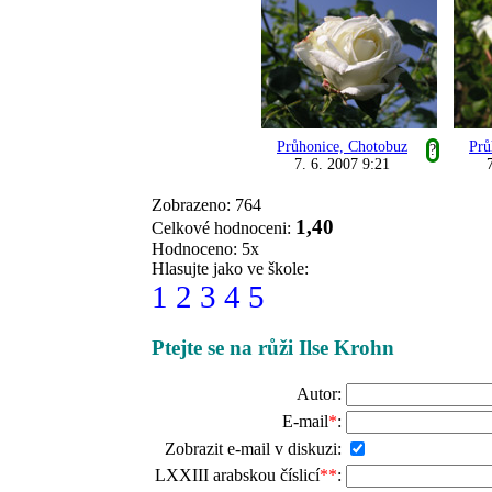
Průhonice, Chotobuz
Prů
?
7. 6. 2007 9:21
Zobrazeno: 764
1,40
Celkové hodnoceni:
Hodnoceno: 5x
Hlasujte jako ve škole:
1
2
3
4
5
Ptejte se na růži Ilse Krohn
Autor:
E-mail
*
:
Zobrazit e-mail v diskuzi:
LXXIII arabskou číslicí
**
: