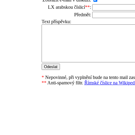
LX arabskou číslicí
**
:
Předmět:
Text příspěvku:
*
Nepovinné, při vyplnění bude na tento mail za
**
Anti-spamový filtr.
Římské číslice na Wikipedi