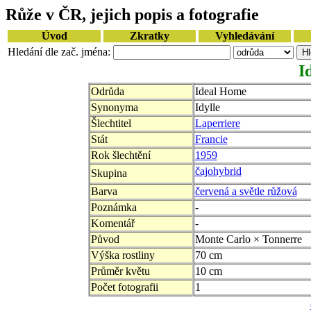
Růže v ČR, jejich popis a fotografie
Úvod
Zkratky
Vyhledávání
Hledání dle zač. jména:
I
Odrůda
Ideal Home
Synonyma
Idylle
Šlechtitel
Laperriere
Stát
Francie
Rok šlechtění
1959
čajohybrid
Skupina
Barva
červená a světle růžová
Poznámka
-
Komentář
-
Původ
Monte Carlo × Tonnerre
Výška rostliny
70 cm
Průměr květu
10 cm
Počet fotografii
1