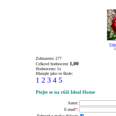
Víde
1
Zobrazeno: 277
1,00
Celkové hodnoceni:
Hodnoceno: 1x
Hlasujte jako ve škole:
1
2
3
4
5
Ptejte se na růži Ideal Home
Autor:
E-mail
*
:
Zobrazit e-mail v diskuzi: